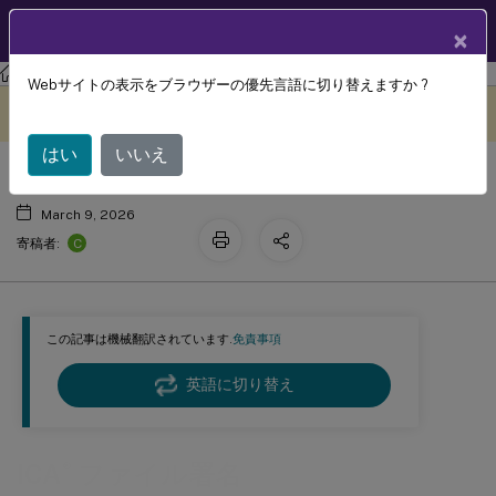
製品ドキュメン
JA
×
ト
ストアフロント
StoreFront
の現在のリリース
Webサイトの表示をブラウザーの優先言語に切り替えますか ?
®
ICA
ファイル署名
このコンテンツは動的に機械
フィードバックを提供する
翻訳されています。
はい
いいえ
March 9, 2026
C
寄稿者:
この記事は機械翻訳されています.
免責事項
英語に切り替え
®
ICA
ファイル署名