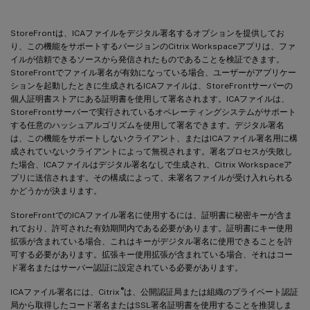
StoreFrontは、ICAファイルをデジタル署名するオプションを提供してお
り、この機能をサポートするバージョンのCitrix Workspaceアプリは、ファ
イルが信頼できるソースから発信されたものであることを検証できます。
StoreFrontでファイル署名が有効になっている場合、ユーザーがアプリケー
ションを起動したときに生成されるICAファイルは、StoreFrontサーバーの
個人証明書ストアにある証明書を使用して署名されます。ICAファイルは、
StoreFrontサーバーで実行されているオペレーティングシステムがサポート
する任意のハッシュアルゴリズムを使用して署名できます。デジタル署名
は、この機能をサポートしないクライアント、またはICAファイル署名用に構
成されていないクライアントによって無視されます。署名プロセスが失敗し
た場合、ICAファイルはデジタル署名なしで生成され、Citrix Workspaceア
プリに送信されます。その構成によって、未署名ファイルが受け入れられる
かどうかが決まります。
StoreFrontでのICAファイル署名に使用するには、証明書に秘密キーが含ま
れており、許可された有効期間内である必要があります。証明書にキー使用
拡張が含まれている場合、これはキーがデジタル署名に使用できることを許
可する必要があります。拡張キー使用拡張が含まれている場合、それはコー
ド署名またはサーバー認証に設定されている必要があります。
®
ICAファイル署名には、Citrix
は、公開認証局または組織のプライベート認証
局から取得したコード署名またはSSL署名証明書を使用することを推奨しま