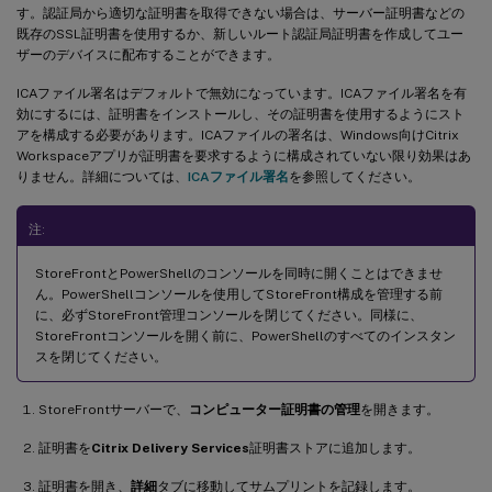
す。認証局から適切な証明書を取得できない場合は、サーバー証明書などの
既存のSSL証明書を使用するか、新しいルート認証局証明書を作成してユー
ザーのデバイスに配布することができます。
ICAファイル署名はデフォルトで無効になっています。ICAファイル署名を有
効にするには、証明書をインストールし、その証明書を使用するようにスト
アを構成する必要があります。ICAファイルの署名は、Windows向けCitrix
Workspaceアプリが証明書を要求するように構成されていない限り効果はあ
りません。詳細については、
ICAファイル署名
を参照してください。
注:
StoreFrontとPowerShellのコンソールを同時に開くことはできませ
ん。PowerShellコンソールを使用してStoreFront構成を管理する前
に、必ずStoreFront管理コンソールを閉じてください。同様に、
StoreFrontコンソールを開く前に、PowerShellのすべてのインスタン
スを閉じてください。
StoreFrontサーバーで、
コンピューター証明書の管理
を開きます。
証明書を
Citrix Delivery Services
証明書ストアに追加します。
証明書を開き、
詳細
タブに移動してサムプリントを記録します。