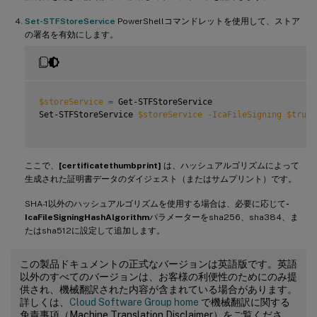
Set-STFStoreService
PowerShellコマンドレットを使用して、ストア
の署名を有効にします。
$storeService
=
 Get-STFStoreService

Set-STFStoreService 
$storeService
-IcaFileSigning
$true
ここで、
[certificatethumbprint]
は、ハッシュアルゴリズムによって
生成された証明書データのダイジェスト（またはサムプリント）です。
SHA-1以外のハッシュアルゴリズムを使用する場合は、必要に応じて
-
IcaFileSigningHashAlgorithm
パラメーターをsha256、sha384、ま
たはsha512に設定して追加します。
この製品ドキュメントの正式なバージョンは英語版です。英語
以外のすべてのバージョンは、お客様の利便性のためにのみ提
供され、機械翻訳された内容が含まれている場合があります。
詳しくは、
Cloud Software Group home
で機械翻訳に関する
免責事項（Machine Translation Disclaimer）をご覧くださ