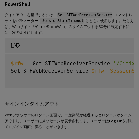
PowerShell
タイムアウトを構成するには、
Set-STFWebReceiverService
コマンドレ
ットをパラメーター
-SessionStateTimeout
とともに使用します。たとえ
ば、Webサイト「/Citrix/StoreWeb」のタイムアウトを30分に設定するに
は、次のようにします。
$rfw
=
 Get-STFWebReceiverService 
'/Citix/
Set-STFWebReceiverService 
$rfw
-SessionSt
サインインタイムアウト
Webブラウザーのログイン画面で、一定期間が経過するとログインがタイム
アウトし、ユーザーにメッセージが表示されます。ユーザーは
Log On
を押し
てログイン画面に戻ることができます。