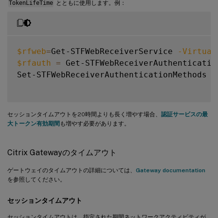
TokenLifeTime
とともに使用します。例：
$rfweb
=
Get-STFWebReceiverService 
-Virtual
$rfauth
=
 Get-STFWebReceiverAuthenticatio
Set-STFWebReceiverAuthenticationMethods 
-
セッションタイムアウトを20時間よりも長く増やす場合、
認証サービスの最
大トークン有効期間
も増やす必要があります。
Citrix Gatewayのタイムアウト
ゲートウェイのタイムアウトの詳細については、
Gateway documentation
を参照してください。
セッションタイムアウト
セッションタイムアウトは、指定された期間ネットワークアクティビティが