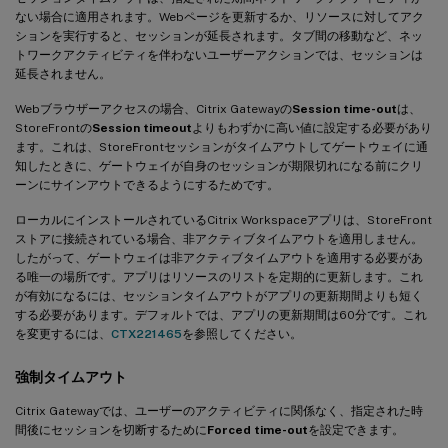
ない場合に適用されます。Webページを更新するか、リソースに対してアク
ションを実行すると、セッションが延長されます。タブ間の移動など、ネッ
トワークアクティビティを伴わないユーザーアクションでは、セッションは
延長されません。
Webブラウザーアクセスの場合、Citrix Gatewayの
Session time-out
は、
StoreFrontの
Session timeout
よりもわずかに高い値に設定する必要があり
ます。これは、StoreFrontセッションがタイムアウトしてゲートウェイに通
知したときに、ゲートウェイが自身のセッションが期限切れになる前にクリ
ーンにサインアウトできるようにするためです。
ローカルにインストールされているCitrix Workspaceアプリは、StoreFront
ストアに接続されている場合、非アクティブタイムアウトを適用しません。
したがって、ゲートウェイは非アクティブタイムアウトを適用する必要があ
る唯一の場所です。アプリはリソースのリストを定期的に更新します。これ
が有効になるには、セッションタイムアウトがアプリの更新期間よりも短く
する必要があります。デフォルトでは、アプリの更新期間は60分です。これ
を変更するには、
CTX221465
を参照してください。
強制タイムアウト
Citrix Gatewayでは、ユーザーのアクティビティに関係なく、指定された時
間後にセッションを切断するために
Forced time-out
を設定できます。