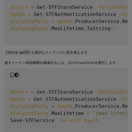
$store
=
 Get-STFStoreService 
-VirtualPath
$auth
=
 Get-STFAuthenticationService 
-Sto
$relyingParty
=
$auth
.ProducerService.Rel
$relyingParty
.MaxLifetime.ToString
(
)
[store path]
を適切なストアパスに置き換えます。
最大トークン有効期間を構成するには、次のPowerShellを実行します。
$store
=
 Get-STFStoreService 
-VirtualPath
$auth
=
 Get-STFAuthenticationService 
-Sto
$relyingParty
=
$auth
.ProducerService.Rel
$relyingParty
.MaxLifetime 
=
"[max lifetim
Save-STFService 
-Service
$auth