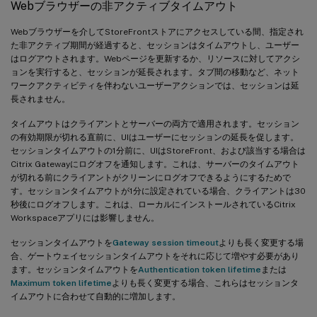
Webブラウザーの非アクティブタイムアウト
Webブラウザーを介してStoreFrontストアにアクセスしている間、指定され
た非アクティブ期間が経過すると、セッションはタイムアウトし、ユーザー
はログアウトされます。Webページを更新するか、リソースに対してアクシ
ョンを実行すると、セッションが延長されます。タブ間の移動など、ネット
ワークアクティビティを伴わないユーザーアクションでは、セッションは延
長されません。
タイムアウトはクライアントとサーバーの両方で適用されます。セッション
の有効期限が切れる直前に、UIはユーザーにセッションの延長を促します。
セッションタイムアウトの1分前に、UIはStoreFront、および該当する場合は
Citrix Gatewayにログオフを通知します。これは、サーバーのタイムアウト
が切れる前にクライアントがクリーンにログオフできるようにするためで
す。セッションタイムアウトが1分に設定されている場合、クライアントは30
秒後にログオフします。これは、ローカルにインストールされているCitrix
Workspaceアプリには影響しません。
セッションタイムアウトを
Gateway session timeout
よりも長く変更する場
合、ゲートウェイセッションタイムアウトをそれに応じて増やす必要があり
ます。セッションタイムアウトを
Authentication token lifetime
または
Maximum token lifetime
よりも長く変更する場合、これらはセッションタ
イムアウトに合わせて自動的に増加します。