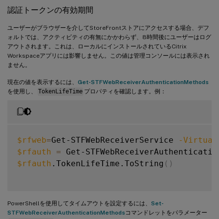
認証トークンの有効期間
ユーザーがブラウザーを介してStoreFrontストアにアクセスする場合、デフ
ォルトでは、アクティビティの有無にかかわらず、8時間後にユーザーはログ
アウトされます。これは、ローカルにインストールされているCitrix
Workspaceアプリには影響しません。この値は管理コンソールには表示され
ません。
現在の値を表示するには、
Get-STFWebReceiverAuthenticationMethods
を使用し、
TokenLifeTime
プロパティを確認します。例：
$rfweb
=
Get-STFWebReceiverService 
-Virtual
$rfauth
=
 Get-STFWebReceiverAuthenticatio
$rfauth
.TokenLifeTime.ToString
(
)
PowerShellを使用してタイムアウトを設定するには、
Set-
STFWebReceiverAuthenticationMethods
コマンドレットをパラメーター