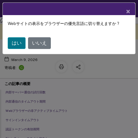
製品ドキュメン
JA
×
ト
ストアフロント
StoreFront
の現在のリリース
Webサイトの表示をブラウザーの優先言語に切り替えますか ?
ストアのタイムアウト
このコンテンツは動的に機械
フィードバックを提供する
翻訳されています。
はい
いいえ
March 9, 2026
C
寄稿者:
この記事の概要
内部サーバー通信の試行回数
内部通信のタイムアウト期間
Webブラウザーの非アクティブタイムアウト
サインインタイムアウト
認証トークンの有効期間