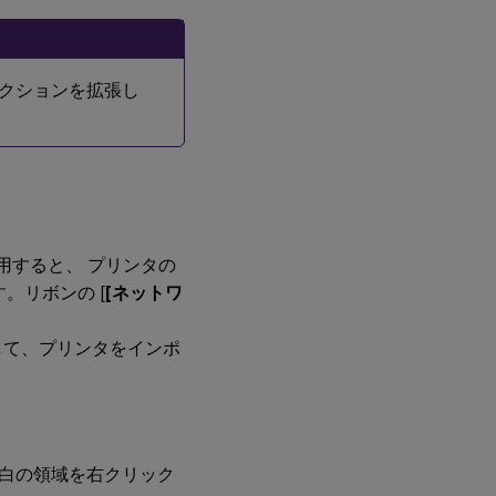
ent アクションを拡張し
使用すると、 プリンタの
。リボンの [
[ネットワ
して、プリンタをインポ
空白の領域を右クリック