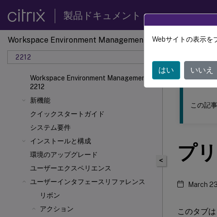
製品ドキュメント
Workspace Environment Management
Webサイトの表示を
このコンテン
2212
ワーク
はい
いいえ
Workspace Environment Management
2212
新機能
この記事
クイックスタートガイド
システム要件
インストールと構成
プリ
環境のアップグレード
<
ユーザーエクスペリエンス
ユーザーインタフェースリファレンス
March 23
リボン
アクション
このタブは