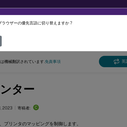
ブラウザーの優先言語に切り替えますか ?
ツは動的に機械翻訳されています。
フィ
スペース環境管理
Workspace Environment Management 2212
英
は機械翻訳されています.
免責事項
ンター
C
, 2023
寄稿者:
、プリンタのマッピングを制御します。