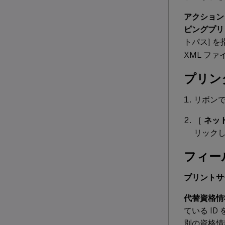
アクション
ピングプリ
トパス] を
XML フ
プリン
リボンで
［
ネッ
リック
フィー
プリントサ
代替資格情
ている I
別の資格情