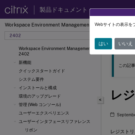
製品ドキュメント
Workspace Environment Management
Webサイトの表示を
このコンテン
2402
ワーク
はい
いいえ
Workspace Environment Management
2402
新機能
この記事
クイックスタートガイド
システム要件
インストールと構成
レジ
環境のアップグレード
<
管理 (Web コンソール)
ユーザーエクスペリエンス
Septembe
ユーザーインタフェースリファレンス
リボン
レジストリ