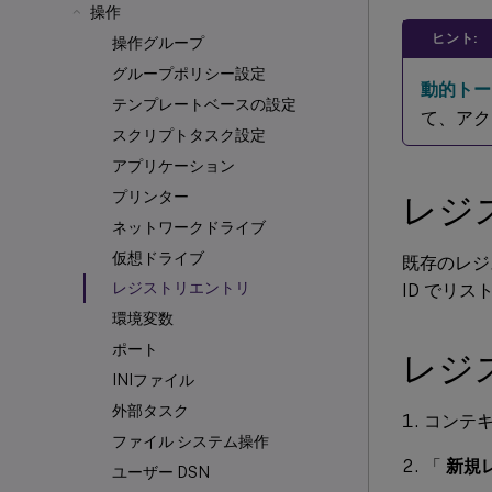
操作
ヒント:
操作グループ
グループポリシー設定
動的トー
テンプレートベースの設定
て、アク
スクリプトタスク設定
アプリケーション
プリンター
レジ
ネットワークドライブ
仮想ドライブ
既存のレジ
レジストリエントリ
ID でリ
環境変数
ポート
レジ
INIファイル
外部タスク
コンテ
ファイル システム操作
「
新規
ユーザー DSN