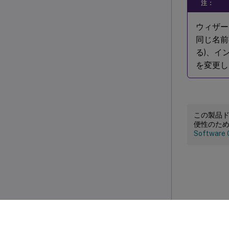
注：
ウィザー
同じ名前
る)、イ
を変更し
この製品
便性のた
Software 