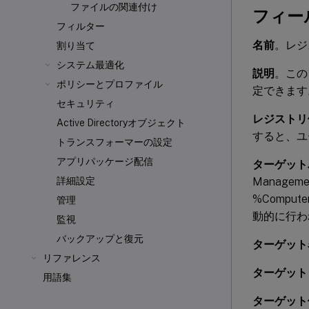
ファイルの関連付け
フィー
フィルター
名前
。レジ
割り当て
システム最適化
説明
。この
ポリシーとプロファイル
定できます
セキュリティ
レジストリ
Active Directoryオブジェクト
すると、ユ
トランスフォーマーの設定
アプリパッケージ配信
ターゲット
Manag
詳細設定
%Compu
管理
動的に行わ
監視
バックアップと復元
ターゲット
リファレンス
ターゲット
用語集
ターゲット