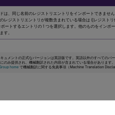
ドは、同じ名前のレジストリエントリをインポートできませ
のレジストリエントリが複数含まれている場合は ([レジストリ
ンポートするエントリの 1 つを選択します。他のものをインポ
ます。
ドキュメントの正式なバージョンは英語版です。英語以外のすべてのバ
めにのみ提供され、機械翻訳された内容が含まれている場合があります
Group home
で機械翻訳に関する免責事項（Machine Translation Dis