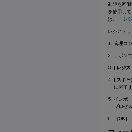
制限を回避
を使用し
は、「
レ
レジストリ
管理コン
リボンで
[
レジス
[
スキャ
に完了
インポ
プロセ
［OK］