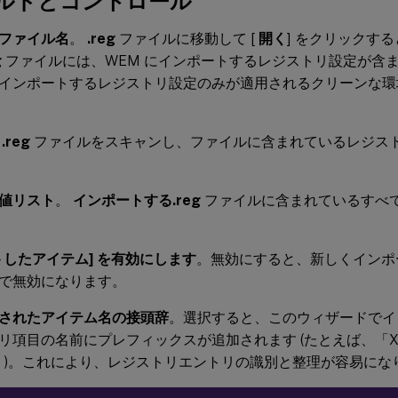
ルドとコントロール
ファイル名
。
.reg
ファイルに移動して [
開く
] をクリックす
g
ファイルには、WEM にインポートするレジストリ設定が含
インポートするレジストリ設定のみが適用されるクリーンな環
。
.reg
ファイルをスキャンし、ファイルに含まれているレジス
値リスト
。
インポートする.reg
ファイルに含まれているすべ
トしたアイテム] を有効にします
。無効にすると、新しくインポ
で無効になります。
されたアイテム名の接頭辞
。選択すると、このウィザードでイ
リ項目の名前にプレフィックスが追加されます (たとえば、「XP 
nce」)。これにより、レジストリエントリの識別と整理が容易にな