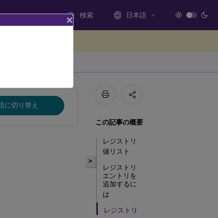
検索
日本語
×
ードバックを提供する
語に切り替え
この記事の概要
レジストリ
値リスト
>
レジストリ
エントリを
追加するに
は
レジストリ