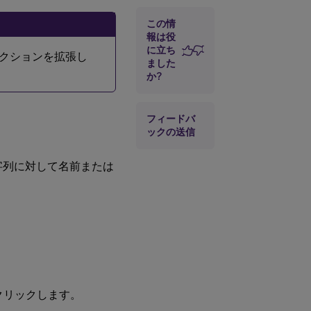
ファイルの
インポート
この情
報は役
に立ち
ent アクションを拡張し
ました
か?
フィードバ
ックの送信
字列に対して名前または
クリックします。