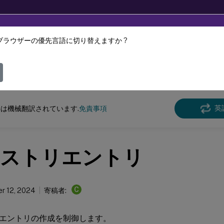
ブラウザーの優先言語に切り替えますか ?
ツは動的に機械翻訳されています。
フィ
スペース環境管理
Workspace Environment Management 2402
英
は機械翻訳されています.
免責事項
ストリエントリ
C
r 12, 2024
寄稿者:
エントリの作成を制御します。