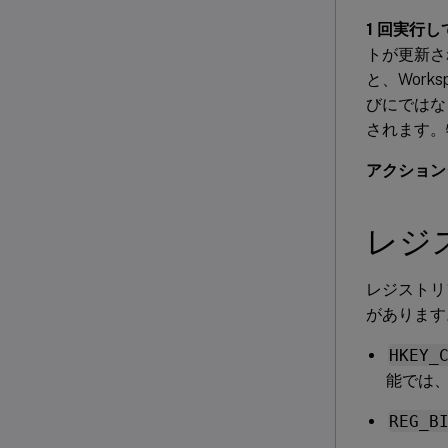
1 回実行
トが更新さ
と、Works
びにではな
されます。
アクション
レジ
レジストリ
があります
HKEY_
能では
REG_B