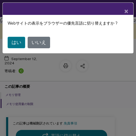
製品ドキュメン
JA
×
ト
ワークスペース環境管理
Workspace Environment Management 2402
Webサイトの表示をブラウザーの優先言語に切り替えますか ?
メモリ管理
このコンテンツは動的に機械
フィードバックを提供する
翻訳されています。
はい
いいえ
September 12,
2024
C
寄稿者:
この記事の概要
メモリ管理
メモリ使用量の制限
この記事は機械翻訳されています.
免責事項
英語に切り替え