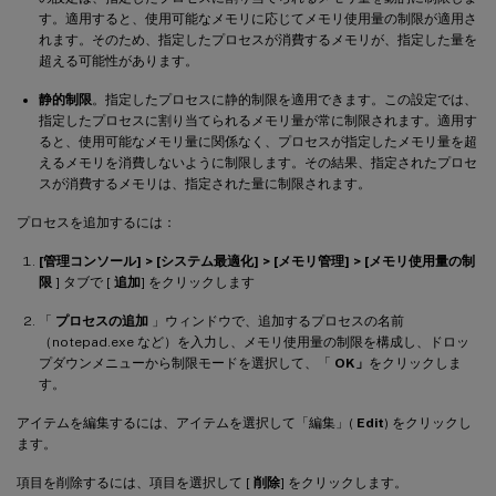
す。適用すると、使用可能なメモリに応じてメモリ使用量の制限が適用さ
れます。そのため、指定したプロセスが消費するメモリが、指定した量を
超える可能性があります。
静的制限
。指定したプロセスに静的制限を適用できます。この設定では、
指定したプロセスに割り当てられるメモリ量が常に制限されます。適用す
ると、使用可能なメモリ量に関係なく、プロセスが指定したメモリ量を超
えるメモリを消費しないように制限します。その結果、指定されたプロセ
スが消費するメモリは、指定された量に制限されます。
プロセスを追加するには：
[管理コンソール] > [システム最適化] > [メモリ管理] > [メモリ使用量の制
限
] タブで [
追加
] をクリックします
「
プロセスの追加
」ウィンドウで、追加するプロセスの名前
（notepad.exe など）を入力し、メモリ使用量の制限を構成し、ドロッ
プダウンメニューから制限モードを選択して、「
OK」
をクリックしま
す。
アイテムを編集するには、アイテムを選択して「編集」(
Edit
) をクリックし
ます。
項目を削除するには、項目を選択して [
削除
] をクリックします。