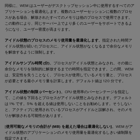
同様に、WEM はユーザーがデスクトップセッション中に使用するすべてのア
プリケーションを最適化します。複数のユーザーセッションに複数のプロセ
スがある場合、解放されたすべてのメモリは他のプロセスで使用できます。
この動作により、同じサーバー上でより多くのユーザーをサポートできるよ
うになり、ユーザー密度が高まります。
アイドル状態のプロセスのメモリ使用量を最適化します
。指定された時間ア
イドル状態が続いたプロセスに、アイドル状態がなくなるまで余分なメモリ
を解放するように強制します。
アイドルサンプル時間 (分)
。プロセスがアイドル状態とみなされ、その後に
余分なメモリを強制的に解放するまでの時間を指定できます。この間、WEM
は、安定性を失うことなく、プロセスが使用しているメモリ量と、プロセス
が必要とする最小メモリ量を計算します。デフォルト値は 120 分です。
アイドル状態の制限 (パーセント)
。CPU 使用率のパーセンテージを指定し
て、この値を下回るとプロセスがアイドル状態とみなされます。デフォルト
は 1% です。5% を超える値は使用しないことをお勧めします。そうしない
と、アクティブに使用されているプロセスがアイドルと誤解され、そのメモ
リが解放される可能性があります。
[
使用可能なメモリの合計が (MB) を超えた場合は最適化しない]
。WEM がア
イドル状態のアプリケーションのメモリ使用量を最適化するしきい値制限を
指定できます。