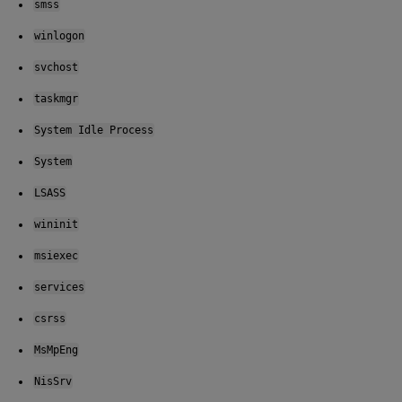
smss
winlogon
svchost
taskmgr
System Idle Process
System
LSASS
wininit
msiexec
services
csrss
MsMpEng
NisSrv