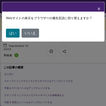
製品ドキュメン
JA
×
ト
ワークスペース環境管理
Workspace Environment Management 2402
Webサイトの表示をブラウザーの優先言語に切り替えますか ?
環境のアップグレード
このコンテンツは動的に機械
フィードバックを提供する
翻訳されています。
はい
いいえ
September 12,
2024
C
寄稿者:
この記事の概要
はじめに
ステップ 1: インフラストラクチャサービスをアップグレードする
手順 2: データベースをアップグレードする
ステップ 3: インフラストラクチャサービスを再構成する
手順 4: 管理コンソールをアップグレードする