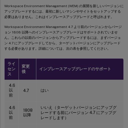
Workspace Environment Management (WEM) の展開を新しいバージョンに
アップグレードするには、最初に新しいマシンやサイトをセットアップする
必要はありません。これはインプレースアップグレードと呼ばれます。
Workspace Environment Management 4.7 より前のバージョンからバージ
ョン 1808 以降へのインプレースアップグレードはサポートされていませ
ん。これらの以前のバージョンからアップグレードするには、まずバージョ
ン 4.7 にアップグレードしてから、ターゲットバージョンにアップグレード
する必要があります。詳細については、次の表を参照してください。
ライ
変更
セン
インプレースアップグレードのサポート
後
ス
4.6
以
はい
4.7
前
いいえ（ターゲットバージョンにアップグ
4.6
1808
以
レードする前にバージョン 4.7 にアップグ
以降
前
レードします）