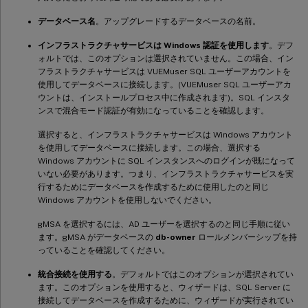
データベース名
。アップグレードするデータベースの名前。
インフラストラクチャサービスは Windows 認証を使用します
。デフ
ォルトでは、このオプションは選択されていません。この場合、イン
フラストラクチャサービスは VUEMuser SQL ユーザーアカウントを
使用してデータベースに接続します。(VUEMuser SQL ユーザーアカ
ウントは、インストールプロセス中に作成されます)。SQL インスタ
ンスで混合モード認証が有効になっていることを確認します。
選択すると、インフラストラクチャサービスは Windows アカウント
を使用してデータベースに接続します。この場合、選択する
Windows アカウントに SQL インスタンスへのログインが既になって
いない必要があります。つまり、インフラストラクチャサービスを実
行するためにデータベースを作成するために使用したのと同じ
Windows アカウントを使用しないでください。
gMSA を選択するには、AD ユーザーを選択するのと同じ手順に従い
ます。gMSA がデータベースの
db-owner
ロールメンバーシップを持
っていることを確認してください。
統合接続を使用する
。デフォルトではこのオプションが選択されてい
ます。このオプションを使用すると、ウィザードは、SQL Server に
接続してデータベースを作成するために、ウィザードが実行されてい