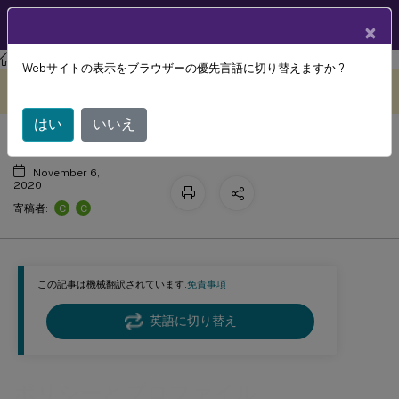
製品ドキュメン
JA
×
ト
ワークスペース環境管理
ワークスペース環境管理 2503
Webサイトの表示をブラウザーの優先言語に切り替えますか ?
ポリシーとプロファイル
このコンテンツは動的に機械
フィードバックを提供する
翻訳されています。
はい
いいえ
November 6,
2020
C
C
寄稿者:
この記事は機械翻訳されています.
免責事項
英語に切り替え
ポリシーとプロファイル