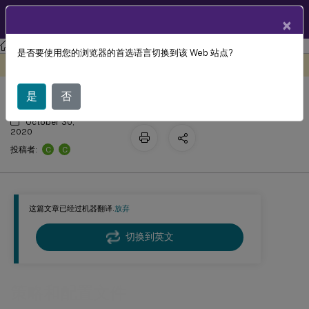
ZH
产品文档
×
工作区环境管理
工作区环境管理 2503
是否要使用您的浏览器的首选语言切换到该 Web 站点?
策略和配置文件
此内容已经过机器动态翻译。
在此处提供反馈
是
否
October 30,
2020
C
C
投稿者:
这篇文章已经过机器翻译.
放弃
切换到英文
策略和配置文件