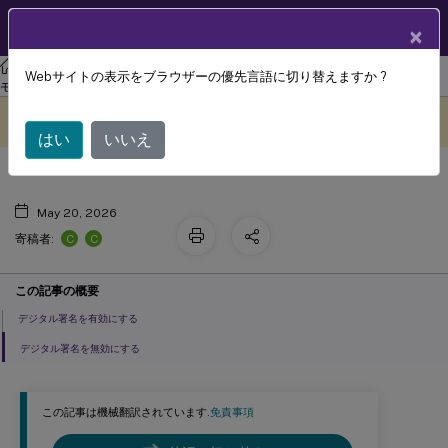
製品ドキュメン
JA
×
ト
XenAppおよびXenDesktop
XenAppおよびXenDesktop 7.15 LTSR
Webサイトの表示をブラウザーの優先言語に切り替えますか ?
デジタル署名を有効/無効にする
モニター
このコンテンツは動的に機械
フィードバックを提供する
翻訳されています。
はい
いいえ
May 20, 2026
C
C
寄稿者:
この記事の概要
デジタル署名を有効にする
デジタル署名を無効にする
この記事は機械翻訳されています.
免責事項