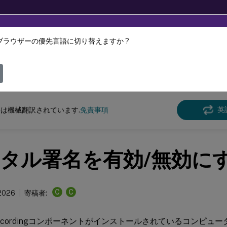
ブラウザーの優先言語に切り替えますか ?
ツは動的に機械翻訳されています。
フィ
pおよびXenDesktop
XenAppおよびXenDesktop 7.15 LTSR
モニター
英
は機械翻訳されています.
免責事項
タル署名を有効/無効に
C
C
2026
寄稿者:
n Recordingコンポーネントがインストールされているコンピ