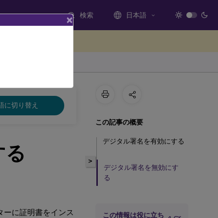
検索
日本語
×
ードバックを提供する
語に切り替え
この記事の概要
デジタル署名を有効にする
する
>
デジタル署名を無効にす
る
ューターに証明書をインス
この情報は役に立ち