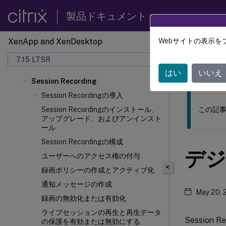
製品ドキュメント
XenApp and XenDesktop
Webサイトの表示を
このコンテン
7.15 LTSR
XenAp
はい
いいえ
Session Recording
Session Recordingの導入
この記事
Session Recordingのインストール、
アップグレード、およびアンインスト
ール
Session Recordingの構成
デジ
ユーザーへのアクセス権の付与
<
録画ポリシーの作成とアクティブ化
通知メッセージの作成
May 20, 
録画の無効化または有効化
ライブセッションの再生と再生データ
Sessio
の保護を有効または無効にする