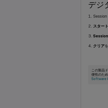
デジ
Sess
スター
Sessio
クリア
この製品
便性のた
Software 