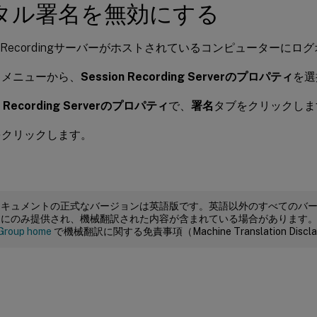
タル署名を無効にする
ion Recordingサーバーがホストされているコンピューターに
ト
メニューから、
Session Recording Serverのプロパティ
を選
n Recording Serverのプロパティ
で、
署名
タブをクリックしま
をクリックします。
ドキュメントの正式なバージョンは英語版です。英語以外のすべてのバ
めにのみ提供され、機械翻訳された内容が含まれている場合があります
Group home
で機械翻訳に関する免責事項（Machine Translation Dis