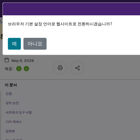
KO
제품 설명서
모바일 생산성 앱
관리자 작업 및 고려 사항
브라우저 기본 설정 언어로 웹사이트로 전환하시겠습니까?
iOS용 모바일 생산성 앱을 위한 MDX 정
이 콘텐츠는 동적으로 기계 번
여기에서 피드백 보내기
역되었습니다.
책
예
아니요
May 6, 2026
C
C
제공::
이 문서
인증
장치 보안
네트워크 요구 사항
기타 액세스
암호화