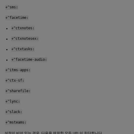
+^sms:
+^facetime:
+^ctxnotes:
+^ctxnotesex:
+^ctxtasks:
+^facetime-audio:
+^itms-apps:
+^ctx-sf:
+^sharefile:
+^lync:
+^slack:
+^msteams:
설정이 비어 있는 경우, 다음을 제외한 모든 URL이 차단됩니다.