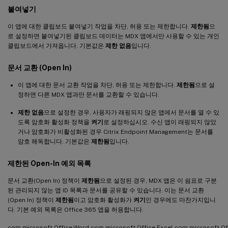
붙여넣기
이 앱에 대한 클립보드 붙여넣기 작업을 차단, 허용 또는 제한합니다.
제한됨
으
로 설정하면 붙여넣기된 클립보드 데이터는 MDX 앱에서만 사용할 수 있는 개인
클립보드에서 가져옵니다. 기본값은
제한 없음
입니다.
문서 교환 (Open In)
이 앱에 대한 문서 교환 작업을 차단, 허용 또는 제한합니다.
제한됨
으로 설
정하면 다른 MDX 앱과만 문서를 교환할 수 있습니다.
제한 없음
으로 설정한 경우, 사용자가 래핑되지 않은 앱에서 문서를 열 수 있
도록 암호화 활성화 정책을
켜기
로 설정하십시오. 수신 앱이 래핑되지 않았
거나 암호화가 비활성화된 경우 Citrix Endpoint Management는 문서를
암호 해독합니다. 기본값은
제한됨
입니다.
제한된 Open-In 예외 목록
문서 교환(Open In) 정책이
제한됨
으로 설정된 경우, MDX 앱은 이 쉼표로 구분
된 관리되지 않는 앱 ID 목록과 문서를 공유할 수 있습니다. 이는 문서 교환
(Open In) 정책이
제한됨
이고 암호화 활성화가
켜기
인 경우에도 마찬가지입니
다. 기본 예외 목록은 Office 365 앱을 허용합니다.
com.microsoft.Office.Word,com.microsoft.Office.Excel,com.microsoft.Of