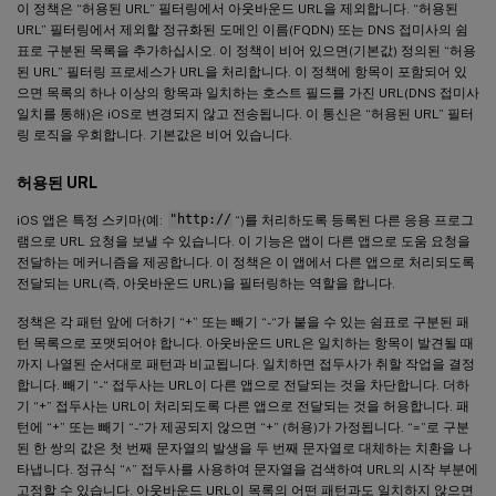
이 정책은 “허용된 URL” 필터링에서 아웃바운드 URL을 제외합니다. “허용된
URL” 필터링에서 제외할 정규화된 도메인 이름(FQDN) 또는 DNS 접미사의 쉼
표로 구분된 목록을 추가하십시오. 이 정책이 비어 있으면(기본값) 정의된 “허용
된 URL” 필터링 프로세스가 URL을 처리합니다. 이 정책에 항목이 포함되어 있
으면 목록의 하나 이상의 항목과 일치하는 호스트 필드를 가진 URL(DNS 접미사
일치를 통해)은 iOS로 변경되지 않고 전송됩니다. 이 통신은 “허용된 URL” 필터
링 로직을 우회합니다. 기본값은 비어 있습니다.
허용된 URL
iOS 앱은 특정 스키마(예:
"http://
“)를 처리하도록 등록된 다른 응용 프로그
램으로 URL 요청을 보낼 수 있습니다. 이 기능은 앱이 다른 앱으로 도움 요청을
전달하는 메커니즘을 제공합니다. 이 정책은 이 앱에서 다른 앱으로 처리되도록
전달되는 URL(즉, 아웃바운드 URL)을 필터링하는 역할을 합니다.
정책은 각 패턴 앞에 더하기 “+” 또는 빼기 “-“가 붙을 수 있는 쉼표로 구분된 패
턴 목록으로 포맷되어야 합니다. 아웃바운드 URL은 일치하는 항목이 발견될 때
까지 나열된 순서대로 패턴과 비교됩니다. 일치하면 접두사가 취할 작업을 결정
합니다. 빼기 “-“ 접두사는 URL이 다른 앱으로 전달되는 것을 차단합니다. 더하
기 “+” 접두사는 URL이 처리되도록 다른 앱으로 전달되는 것을 허용합니다. 패
턴에 “+” 또는 빼기 “-“가 제공되지 않으면 “+” (허용)가 가정됩니다. “=”로 구분
된 한 쌍의 값은 첫 번째 문자열의 발생을 두 번째 문자열로 대체하는 치환을 나
타냅니다. 정규식 “^” 접두사를 사용하여 문자열을 검색하여 URL의 시작 부분에
고정할 수 있습니다. 아웃바운드 URL이 목록의 어떤 패턴과도 일치하지 않으면