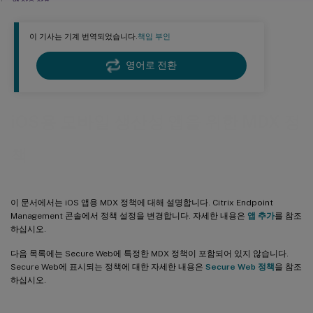
앱 상호 작용
앱 상호 작용 (아웃바운드 URL)
이 기사는 기계 번역되었습니다.
책임 부인
앱 제한
앱 네트워크 액세스
영어로 전환
앱 로그
앱 지오펜스
iOS용 모바일 생산성 앱을 위한 MDX 정
분석
보고
책
앱 상호 작용
앱 설정
이 문서에서는 iOS 앱용 MDX 정책에 대해 설명합니다. Citrix Endpoint
Office 365용 OAuth 지원
Management 콘솔에서 정책 설정을 변경합니다. 자세한 내용은
앱 추가
를 참조
하십시오.
메일 리디렉션
Slack 통합
다음 목록에는 Secure Web에 특정한 MDX 정책이 포함되어 있지 않습니다.
Secure Web에 표시되는 정책에 대한 자세한 내용은
Secure Web 정책
을 참조
하십시오.