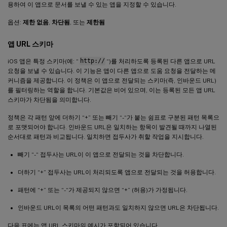
용하여 이 앱으로 문서를 보낼 수 있는 앱을 지정할 수 있습니다.
옵션:
제한 없음
,
차단됨
, 또는
제한됨
앱 URL 스키마
iOS 앱은 특정 스키마(예: “
http://
“)를 처리하도록 등록된 다른 앱으로 URL
요청을 보낼 수 있습니다. 이 기능은 앱이 다른 앱으로 도움 요청을 전달하는 메
커니즘을 제공합니다. 이 정책은 이 앱으로 전달되는 스키마(즉, 인바운드 URL)
를 필터링하는 역할을 합니다. 기본값은 비어 있으며, 이는 등록된 모든 앱 URL
스키마가 차단됨을 의미합니다.
정책은 각 패턴 앞에 더하기 “+” 또는 빼기 “-“가 붙는 쉼표로 구분된 패턴 목록으
로 포맷되어야 합니다. 인바운드 URL은 일치하는 항목이 발견될 때까지 나열된
순서대로 패턴과 비교됩니다. 일치하면 접두사가 취할 작업을 지시합니다.
빼기 “-“ 접두사는 URL이 이 앱으로 전달되는 것을 차단합니다.
더하기 “+” 접두사는 URL이 처리되도록 앱으로 전달되는 것을 허용합니다.
패턴에 “+” 또는 “-“가 제공되지 않으면 “+” (허용)가 가정됩니다.
인바운드 URL이 목록의 어떤 패턴과도 일치하지 않으면 URL은 차단됩니다.
다음 표에는 앱 URL 스키마의 예시가 포함되어 있습니다.