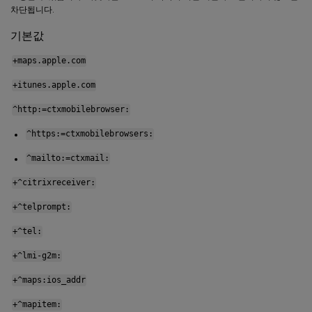
차단됩니다.
기본값
+maps.apple.com
+itunes.apple.com
^http:=ctxmobilebrowser:
^https:=ctxmobilebrowsers:
^mailto:=ctxmail:
+^citrixreceiver:
+^telprompt:
+^tel:
+^lmi-g2m:
+^maps:ios_addr
+^mapitem: