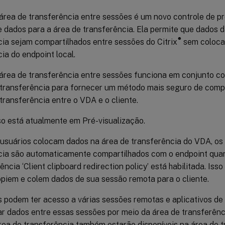
 área de transferência entre sessões é um novo controle de p
e dados para a área de transferência. Ela permite que dados d
®
cia sejam compartilhados entre sessões do Citrix
sem colocar
ia do endpoint local.
área de transferência entre sessões funciona em conjunto com
 transferência para fornecer um método mais seguro de comp
transferência entre o VDA e o cliente.
so está atualmente em Pré-visualização.
usuários colocam dados na área de transferência do VDA, os
cia são automaticamente compartilhados com o endpoint quand
ência ‘Client clipboard redirection policy’ está habilitada. Iss
opiem e colem dados de sua sessão remota para o cliente.
s podem ter acesso a várias sessões remotas e aplicativos de
ar dados entre essas sessões por meio da área de transferênc
rea de transferência também estarão disponíveis na área de t