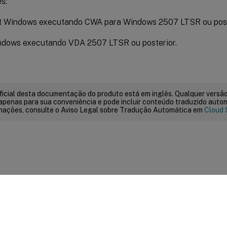
s:
t Windows executando CWA para Windows 2507 LTSR ou post
dows executando VDA 2507 LTSR ou posterior.
ficial desta documentação do produto está em inglês. Qualquer versão
apenas para sua conveniência e pode incluir conteúdo traduzido auto
mações, consulte o Aviso Legal sobre Tradução Automática em
Cloud 