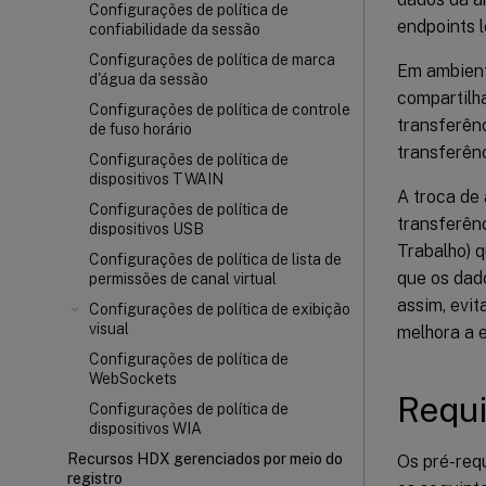
Configurações de política de
endpoints l
confiabilidade da sessão
Configurações de política de marca
Em ambient
d'água da sessão
compartilh
Configurações de política de controle
transferênc
de fuso horário
transferênc
Configurações de política de
dispositivos TWAIN
A troca de 
Configurações de política de
transferên
dispositivos USB
Trabalho) 
Configurações de política de lista de
que os dado
permissões de canal virtual
assim, evi
Configurações de política de exibição
visual
melhora a e
Configurações de política de
WebSockets
Requi
Configurações de política de
dispositivos WIA
Recursos HDX gerenciados por meio do
Os pré-requ
registro