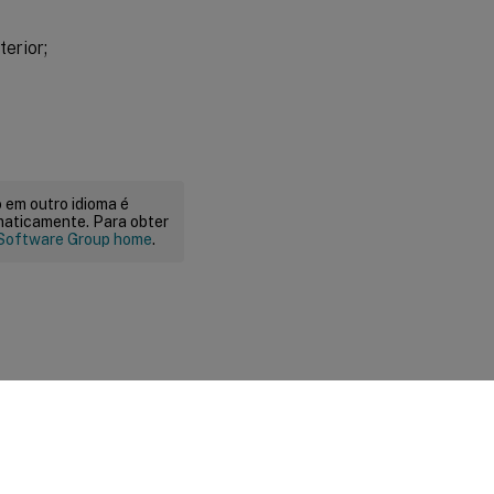
erior;
 em outro idioma é
maticamente. Para obter
Software Group home
.