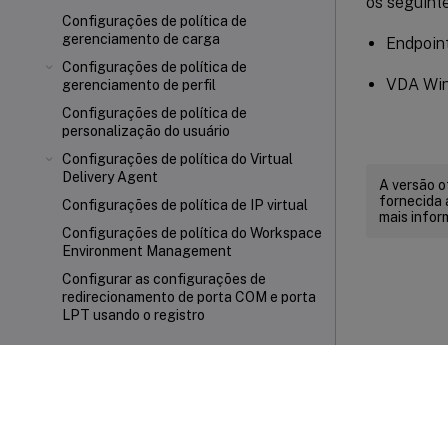
os seguinte
Configurações de política de
gerenciamento de carga
Endpoin
Configurações de política de
VDA Win
gerenciamento de perfil
Configurações de política de
personalização do usuário
Configurações de política do Virtual
Delivery Agent
A versão o
fornecida 
Configurações de política de IP virtual
mais infor
Configurações de política do Workspace
Environment Management
Configurar as configurações de
redirecionamento de porta COM e porta
LPT usando o registro