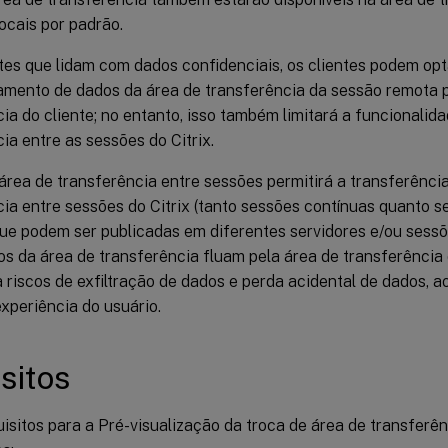
ocais por padrão.
es que lidam com dados confidenciais, os clientes podem opta
amento de dados da área de transferência da sessão remota p
ia do cliente; no entanto, isso também limitará a funcionalid
ia entre as sessões do Citrix.
área de transferência entre sessões permitirá a transferênci
cia entre sessões do Citrix (tanto sessões contínuas quanto 
que podem ser publicadas em diferentes servidores e/ou sess
s da área de transferência fluam pela área de transferência 
ta riscos de exfiltração de dados e perda acidental de dados
xperiência do usuário.
sitos
isitos para a Pré-visualização da troca de área de transferê