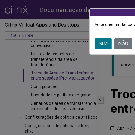
Formato especial e de sistema
Documentação de produtos
Formatos da área de transferência
do Citrix Virtual Apps and Desktops
Citrix Virtual Apps and Desktops
Você quer mudar para
Este conteúdo
Formatos personalizados da área
de transferência
2507 LTSR
Citrix 
Formatos de área de transferência
SIM
NÃO
conversíveis
Limites de tamanho de
transferência da área de
Este art
transferência
Troca da Área de Transferência
entre sessões (Pré-visualização)
Configuração
Troc
Prioridade de política e registro
<
Cenários da área de transferência
entr
e exemplos de casos de uso
Configurações de política de gráficos
Configurações de política de keep-
April 27,
alive