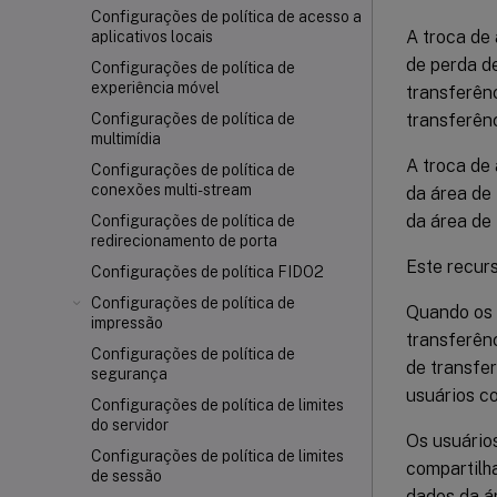
Configurações de política de acesso a
A troca de
aplicativos locais
de perda d
Configurações de política de
experiência móvel
transferên
transferênc
Configurações de política de
multimídia
A troca de 
Configurações de política de
conexões multi-stream
da área de
da área de 
Configurações de política de
redirecionamento de porta
Este recur
Configurações de política FIDO2
Configurações de política de
Quando os 
impressão
transferên
Configurações de política de
de transfer
segurança
usuários c
Configurações de política de limites
do servidor
Os usuário
Configurações de política de limites
compartilh
de sessão
dados da á