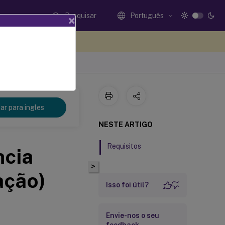
Pesquisar
Português
×
eedback aqui
r para ingles
NESTE ARTIGO
Requisitos
ncia
>
ação)
Isso foi útil?
Envie-nos o seu