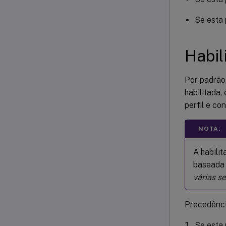
Se esta 
Habil
Por padrão
habilitada,
perfil e co
NOTA:
A habili
baseada 
várias s
Precedênci
Se esta 