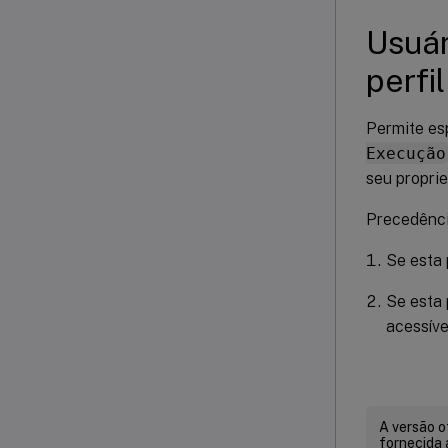
Usuár
perfil
Permite es
Execução
seu proprie
Precedênci
Se esta 
Se esta 
acessíve
A versão o
fornecida 