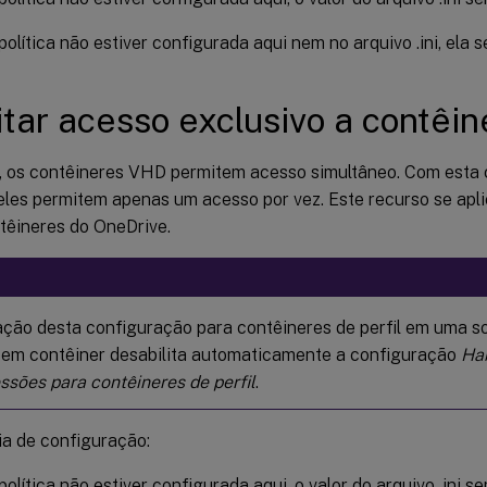
política não estiver configurada aqui nem no arquivo .ini, ela s
itar acesso exclusivo a contêi
, os contêineres VHD permitem acesso simultâneo. Com esta
 eles permitem apenas um acesso por vez. Este recurso se apl
ntêineres do OneDrive.
tação desta configuração para contêineres de perfil em uma so
em contêiner desabilita automaticamente a configuração
Hab
essões para contêineres de perfil
.
a de configuração:
política não estiver configurada aqui, o valor do arquivo .ini s