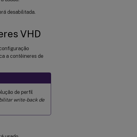
erá desabilitada.
neres VHD
 configuração
ica a contêineres de
lução de perfil
ilitar write-back de
erá usado.