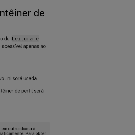
ntêiner de
ão de
Leitura e
é acessível apenas ao
o .ini será usada.
têiner de perfil será
 em outro idioma é
maticamente. Para obter