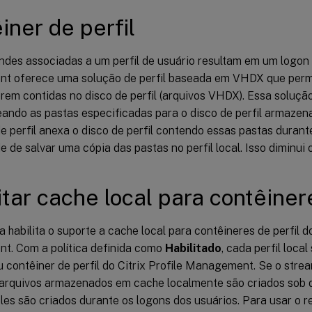
iner de perfil
des associadas a um perfil de usuário resultam em um logon le
 oferece uma solução de perfil baseada em VHDX que permi
erem contidas no disco de perfil (arquivos VHDX). Essa soluçã
ando as pastas especificadas para o disco de perfil armazen
e perfil anexa o disco de perfil contendo essas pastas durant
 de salvar uma cópia das pastas no perfil local. Isso diminui
itar cache local para contêiner
ca habilita o suporte a cache local para contêineres de perfil do
. Com a política definida como
Habilitado
, cada perfil loc
u contêiner de perfil do Citrix Profile Management. Se o strea
 arquivos armazenados em cache localmente são criados sob
eles são criados durante os logons dos usuários. Para usar o r