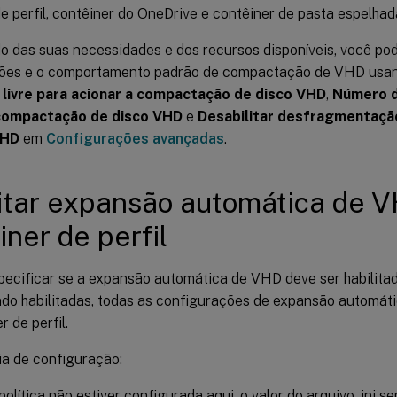
e perfil, contêiner do OneDrive e contêiner de pasta espelhad
 das suas necessidades e dos recursos disponíveis, você pod
ões e o comportamento padrão de compactação de VHD usand
livre para acionar a compactação de disco VHD
,
Número d
 compactação de disco VHD
e
Desabilitar desfragmentaç
VHD
em
Configurações avançadas
.
itar expansão automática de 
iner de perfil
pecificar se a expansão automática de VHD deve ser habilitad
ando habilitadas, todas as configurações de expansão automá
r de perfil.
a de configuração:
política não estiver configurada aqui, o valor do arquivo .ini s