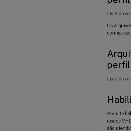
Lista de ar
Os arquivos
configuraç
Arqui
perfil
Lista de ar
Habil
Permite ha
discos VHD
são atendi