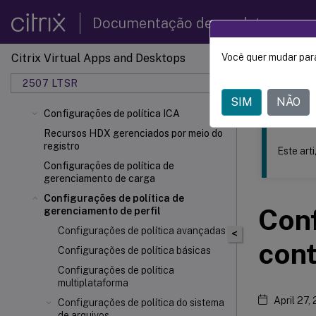
Documentação de produtos
Citrix Virtual Apps and Desktops
Você quer mudar para
Este conteúdo
2507 LTSR
Citrix 
SIM
NÃO
Configurações de política ICA
Recursos HDX gerenciados por meio do
registro
Este art
Configurações de política de
gerenciamento de carga
Configurações de política de
Conf
gerenciamento de perfil
Configurações de política avançadas
<
cont
Configurações de política básicas
Configurações de política
multiplataforma
April 27,
Configurações de política do sistema
de arquivos