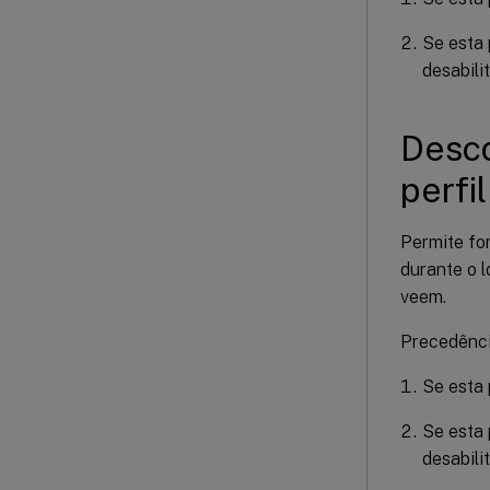
Se esta 
desabili
Desco
perfi
Permite for
durante o 
veem.
Precedênci
Se esta 
Se esta 
desabili