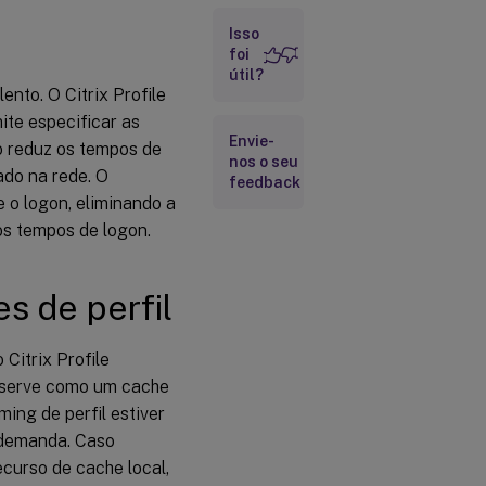
Pastas a
Isso
serem
excluídas
foi
do
útil?
contêiner
nto. O Citrix Profile
de perfil
te especificar as
Envie-
o reduz os tempos de
nos o seu
Pastas a
ado na rede. O
feedback
serem
e o logon, eliminando a
incluídas
no
 os tempos de logon.
contêiner
de perfil
es de perfil
Arquivos
a serem
incluídos
 Citrix Profile
no
al serve como um cache
contêiner
de perfil
ming de perfil estiver
 demanda. Caso
ecurso de cache local,
Arquivos