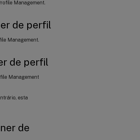
a serem
 Profile Management.
excluídos
do
contêiner
er de perfil
de perfil
Habilitar
ofile Management.
compactação
de disco VHD
r de perfil
Habilitar
expansão
rofile Management
automática
de VHD
para
contêiner
ntrário, esta
de perfil
Habilitar
acesso
iner de
exclusivo a
contêineres
VHD