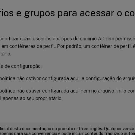
ios e grupos para acessar o co
pecificar quais usuários e grupos de domínio AD têm permiss
em contêineres de perfil. Por padrão, um contêiner de perfil 
tário.
a de configuração:
política não estiver configurada aqui, a configuração do arquiv
política não estiver configurada aqui nem no arquivo .ini, o con
l apenas ao seu proprietário.
ficial desta documentação do produto está em inglês. Qualquer versão
apenas para sua conveniência e pode incluir conteúdo traduzido auto