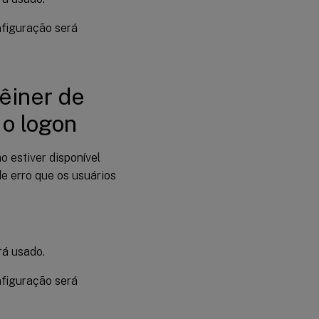
onfiguração será
êiner de
 o logon
o estiver disponível
e erro que os usuários
erá usado.
onfiguração será