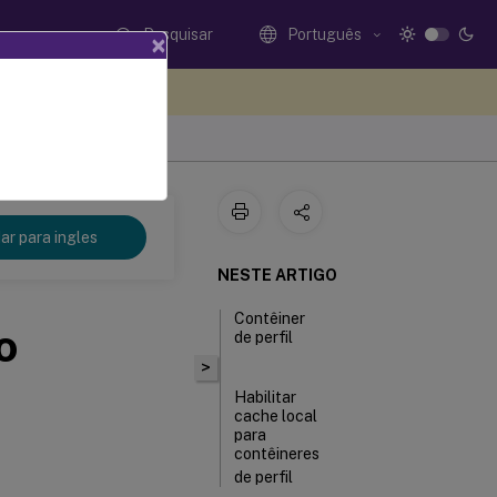
Pesquisar
Português
×
eedback aqui
r para ingles
NESTE ARTIGO
Contêiner
o
de perfil
>
Habilitar
cache local
para
contêineres
de perfil