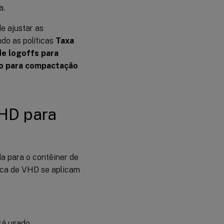
a.
e ajustar as
o as políticas
Taxa
e logoffs para
ão para compactação
VHD para
a para o contêiner de
tica de VHD se aplicam
erá usado.