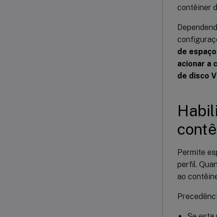
contêiner d
Dependendo
configuraç
de espaço 
acionar a
de disco 
Habil
contê
Permite es
perfil. Qu
ao contêine
Precedênci
Se esta 