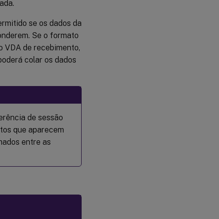
ada.
ermitido se os dados da
onderem. Se o formato
no VDA de recebimento,
poderá colar os dados
erência de sessão
atos que aparecem
hados entre as