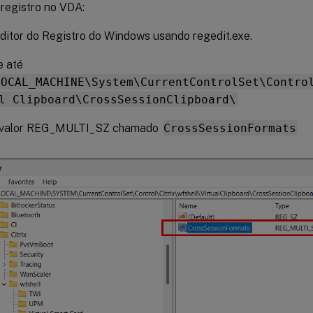
 registro no VDA:
ditor do Registro do Windows usando regedit.exe.
 até
LOCAL_MACHINE\System\CurrentControlSet\Contro
l Clipboard\CrossSessionClipboard\
 valor REG_MULTI_SZ chamado
CrossSessionFormats