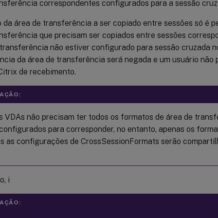
ansferência correspondentes configurados para a sessão cruz
 da área de transferência a ser copiado entre sessões só é p
ansferência que precisam ser copiados entre sessões corresp
 transferência não estiver configurado para sessão cruzada 
ência da área de transferência será negada e um usuário não 
itrix de recebimento.
AÇÃO:
 VDAs não precisam ter todos os formatos de área de transf
configurados para corresponder, no entanto, apenas os form
 as configurações de CrossSessionFormats serão compartil
, i
AÇÃO: