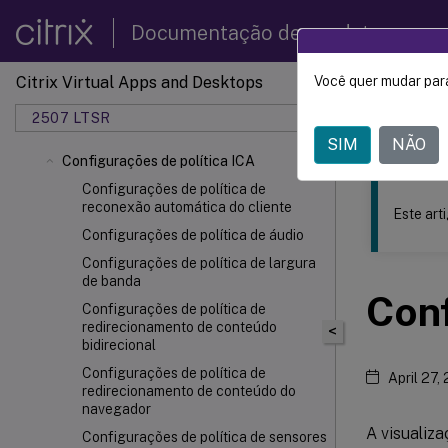
Documentação de produtos
Citrix Virtual Apps and Desktops
Você quer mudar para
Este conteúdo
2507 LTSR
Citrix 
SIM
NÃO
Configurações de política ICA
Configurações de política de
reconexão automática do cliente
Este art
Configurações de política de áudio
Configurações de política de largura
de banda
Con
Configurações de política de
redirecionamento de conteúdo
<
bidirecional
Configurações de política de
April 27,
redirecionamento de conteúdo do
navegador
A visualiz
Configurações de política de sensores