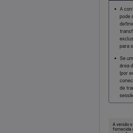
A con
pode 
defini
transf
exclus
para 
Se um
área 
(por 
conec
de tr
sessão
A versão o
fornecida 