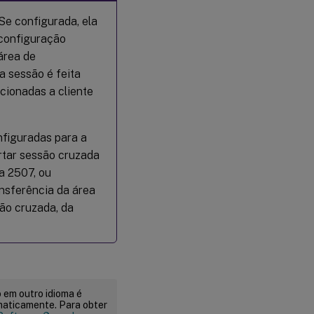
Se configurada, ela
 configuração
área de
a sessão é feita
acionadas a cliente
nfiguradas para a
rtar sessão cruzada
a 2507, ou
nsferência da área
ão cruzada, da
 em outro idioma é
maticamente. Para obter