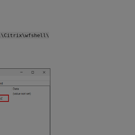
l\Citrix\wfshell\