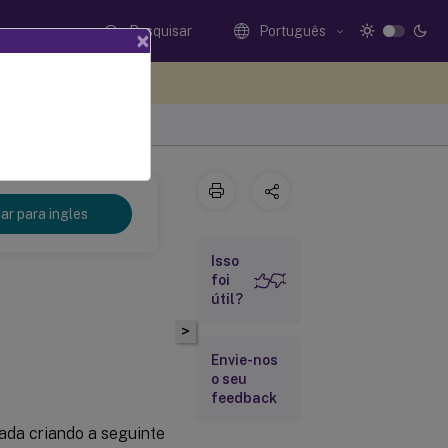
Pesquisar
Português
×
eedback aqui
r para ingles
Isso
foi
útil?
>
Envie-nos
o seu
feedback
vada criando a seguinte