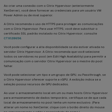
Ao criar uma conexão com o Citrix Hypervisor (anteriormente
XenServer), você deve fornecer as credenciais para um usuário VM
Power Admin ou de nível superior.
A Citrix recomenda o uso de HTTPS para proteger as comunicações
com o Citrix Hypervisor. Para usar HTTPS, você deve substituir o
certificado SSL padrão instalado no Citrix Hypervisor; consulte
CTX128656
.
Você pode configurar a alta disponibilidade se ela estiver ativada no
servidor Citrix Hypervisor. A Citrix recomenda que você selecione
todos os servidores no pool (em Edit High Availability) para permitir a
comunicação com o servidor Citrix Hypervisor se o mestre do pool
falhar.
Você pode selecionar um tipo e um grupo de GPU, ou Passthrough, se
o Citrix Hypervisor oferecer suporte a vGPU. A exibição indica se a
seleção possui recursos de GPU dedicados.
Ao usar o armazenamento local em um ou mais hosts Citrix Hypervisor
para armazenamento de dados temporário, certifique-se de que cada
local de armazenamento no pool tenha um nome exclusivo. (Para
alterar um nome no XenCenter, clique com o botão direito do mouse
no armazenamento e edite a propriedade do nome.)