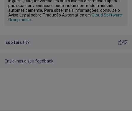
inglês. Qualquer versão em outro idioma é fornecida apenas
para sua conveniência e pode incluir conteúdo traduzido
automaticamente. Para obter mais informações, consulte o
Aviso Legal sobre Tradução Automática em
Cloud Software
Group home
.
Isso foi útil?
Envie-nos o seu feedback