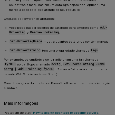
aplicativos a máquinas em um catálogo específico. Aplicar uma
marca a esse catálogo atende ao seu requisito.
Cmdlets do PowerShell afetados:
Você pode passar objetos de catálogo para cmdlets como
Add-
BrokerTag
e
Remove-BrokerTag
.
Get-BrokerTagUsage
mostra quantos catálogos contêm marcas.
Get-BrokerCatalog
tem uma propriedade chamada
Tags
.
Por exemplo, os cmdlets a seguir adicionam uma tag chamada
fy2018
ao catálogo chamado
acctg
:
Get-BrokerCatalog -Name
acctg | Add-BrokerTag fy2018
. (A marca foi criada anteriormente
usando Web Studio ou PowerShell.)
Consulte a ajuda do cmdlet do PowerShell para obter mais orientação
e sintaxe.
Mais informações
Postagem do blog:
How to assign desktops to specific servers
.