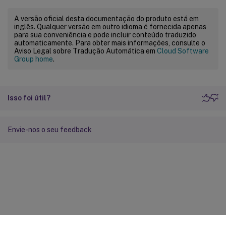
A versão oficial desta documentação do produto está em
inglês. Qualquer versão em outro idioma é fornecida apenas
para sua conveniência e pode incluir conteúdo traduzido
automaticamente. Para obter mais informações, consulte o
Aviso Legal sobre Tradução Automática em
Cloud Software
Group home
.
Isso foi útil?
Envie-nos o seu feedback