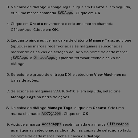
Na caixa de diálogo Manage Tags, clique em
Create
e, em seguida,
crie uma marca chamada
CADApps
. Clique em
OK
.
Clique em
Create
novamente e crie uma marca chamada
OfficeApps. Clique em
OK
.
Enquanto ainda estiver na caixa de diálogo
Manage Tags
, adicione
(aplique) as marcas recém-criadas às máquinas selecionadas
marcando as caixas de seleção ao lado do nome de cada marca
(
CADApps
e
OfficeApps
). Quando terminar, feche a caixa de
diálogo.
Selecione o grupo de entrega D01 e selecione
View Machines
na
barra de ações.
Selecione as máquinas VDA 106–110 e, em seguida, selecione
Manage Tags
na barra de ações.
Na caixa de diálogo
Manage Tags
, clique em
Create
. Crie uma
marca chamada
AcctgApps
. Clique em
OK
.
Aplique a marca
AcctgApps
recém-criada e a marca
OfficeApps
às máquinas selecionadas clicando nas caixas de seleção ao lado
do nome de cada marca; feche a caixa de diálogo.