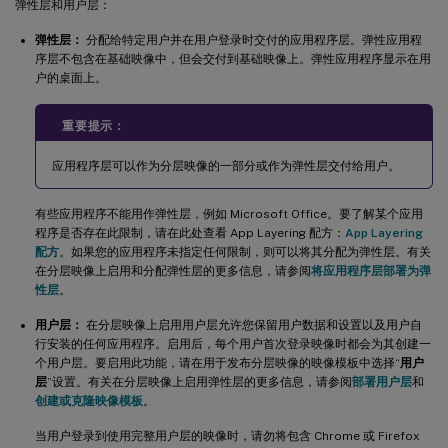
弹性层和用户层：
弹性层：
分配给特定用户并在用户登录时交付的应用程序层。弹性应用程
序层不包含在基础映像中，但会交付到基础映像上。弹性应用程序显示在用
户的桌面上。
重要提示：
应用程序层可以作为分层映像的一部分或作为弹性层交付给用户。
有些应用程序不能用作弹性层，例如 Microsoft Office。要了解某个应用
程序是否存在此限制，请在此处查看 App Layering 配方：
App Layering
配方
。如果您的应用程序未指定任何限制，则可以将其分配为弹性层。有关
在分层映像上启用和分配弹性层的更多信息，请参阅
将应用程序层部署为弹
性层
。
用户层：
在分层映像上启用用户层允许您保留用户数据和设置以及用户自
行安装的任何应用程序。启用后，每个用户首次登录映像时都会为其创建一
个用户层。要启用此功能，请在用于发布分层映像的映像模板中选择“
用户
层
”设置。有关在分层映像上启用弹性层的更多信息，请参阅
部署用户层
和
创建或克隆映像模板
。
当用户登录到使用完整用户层的映像时，请勿将包含 Chrome 或 Firefox