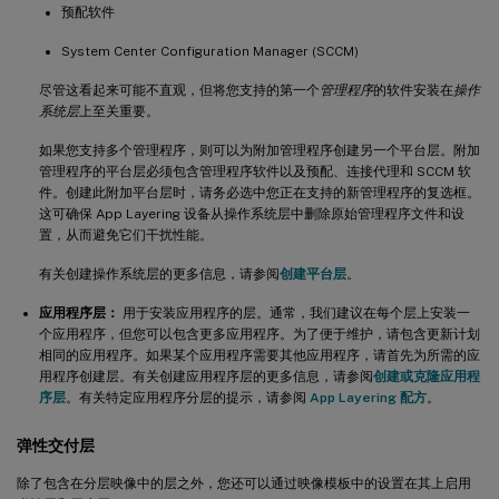
预配软件
System Center Configuration Manager (SCCM)
尽管这看起来可能不直观，但将您支持的第一个
管理程序
的软件安装在
操作
系统层
上至关重要。
如果您支持多个管理程序，则可以为附加管理程序创建另一个平台层。附加
管理程序的平台层必须包含管理程序软件以及预配、连接代理和 SCCM 软
件。创建此附加平台层时，请务必选中您正在支持的新管理程序的复选框。
这可确保 App Layering 设备从操作系统层中删除原始管理程序文件和设
置，从而避免它们干扰性能。
有关创建操作系统层的更多信息，请参阅
创建平台层
。
应用程序层：
用于安装应用程序的层。通常，我们建议在每个层上安装一
个应用程序，但您可以包含更多应用程序。为了便于维护，请包含更新计划
相同的应用程序。如果某个应用程序需要其他应用程序，请首先为所需的应
用程序创建层。有关创建应用程序层的更多信息，请参阅
创建或克隆应用程
序层
。有关特定应用程序分层的提示，请参阅
App Layering 配方
。
弹性交付层
除了包含在分层映像中的层之外，您还可以通过映像模板中的设置在其上启用