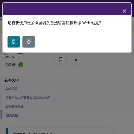
ZH
产品文档
×
Citrix App Layering
应用分层
分层
是否要使用您的浏览器的首选语言切换到该 Web 站点?
创建和管理层
此内容已经过机器动态翻译。
在此处提供反馈
是
否
January 9,
2026
C
投稿者:
在本文中
层的类型
需要本地用户或管理员的应用程序
层完整性概述
层优先级