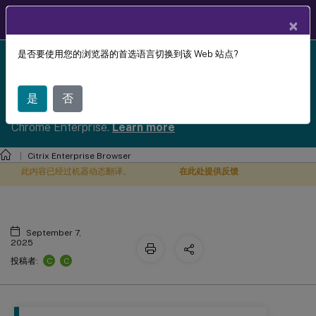
ZH
产品文档
×
是否要使用您的浏览器的首选语言切换到该 Web 站点?
Citrix Enterprise Browser has reached End of Life
浏览器数据加密
X
(EOL) and is no longer receiving support or updates.
To ensure continued secure access, we strongly
是
否
recommend migrating to Citrix Secure Access with
Chrome Enterprise.
Learn more
Citrix Enterprise Browser
此内容已经过机器动态翻译。
在此处提供反馈
September 7,
2025
C
C
投稿者: