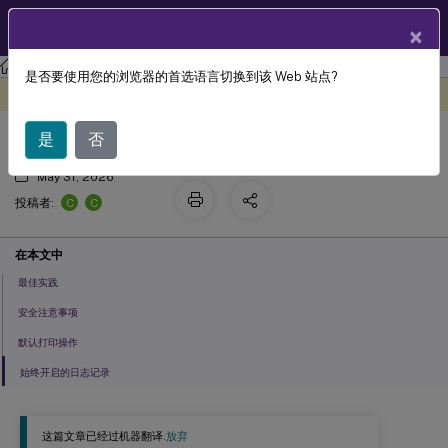
ZH
产品文档
×
Citrix Virtual Apps and Desktops 7 2402 LTSR
是否要使用您的浏览器的首选语言切换到该 Web 站点?
最佳实践、安全注意事项和默认操作
此内容已经过机器动态翻译。
在此处提供反馈
是
否
May 31, 2026
C
C
投稿者:
在本文中
最佳实践
安全注意事项
默认打印操作
始终开启的日志记录
这篇文章已经过机器翻译.
放弃