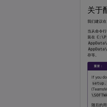
关于
我们建议在 W
当从命令
装在
C:\P
AppData
AppData
存等。
重要：
If you do
setup.
(TeamsMa
\SOFTW
随后的