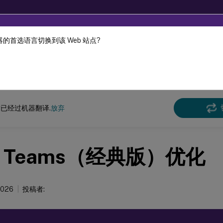
的首选语言切换到该 Web 站点?
机器动态翻译。
在此
 Virtual Apps and Desktops 7 2402 LTSR
已经过机器翻译.
放弃
 Teams（经典版）优化
2026
投稿者: