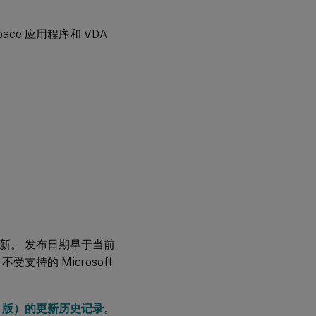
建
议
ace 应用程序和 VDA
系
统
配
置
要
求
单
服
务
器
可
扩
展
性
保持其最新。 发布日期早于当前
受支持的 Microsoft
功
能
矩
Mac 版）的更新历史记录
。