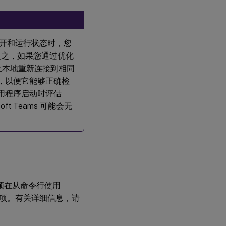
注
意
事
项
保持打开和运行状态时，您
。 反之，如果您通过优化
关于
Microsoft
在设备上本地重新连接到相同
Teams 和
ams，以便它能够正确检
Skype for
Business
在应用程序启动时评估
应用程序
t Teams 可能会无
在同一环
境中如何
实现共存
的详细说
明
Citrix
SD-
WAN
则必须在从命令行使用
™
:
针对
注册表项。有关详细信息，请
微软
团队
优化