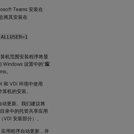
阵
和
soft Teams 安装在
版
本
志将其安装在
支
持
 ALLUSER=1
启用
微软
Teams
s 计算机范围安装程序将显
优化
indows 设置中的“
应
ms。
网
络
和 VDI 环境中使用
连
接
计算机的安装。
要
求
不会自动更新。我们建议将
机/池化目录中的托管共享应用
代
（VDI 安装部分）。
理
服
务
eams 应用程序自动更新，并