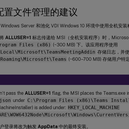
配置文件管理的建议
indows Server 和池化 VDI Windows 10 环境中使用全机安
行将
ALLUSER=1
标志传递给 MSI（全机安装程序）时，Microsof
rogram Files (x86)
(~300 MB) 下。该应用程序使用
\Local\Microsoft\TeamsMeetingAddin
存储日志，并
\Roaming\Microsoft\Teams
(~600–700 MB) 存储
n’t pass the
ALLUSER=1
flag, the MSI places the Teams.exe i
json
under
C:\Program Files (x86)\Teams Instal
chineInstaller) is added under:
HKEY_LOCAL_MACHINE
ARE\WOW6432Node\Microsoft\Windows\CurrentVers
用户登录将改为触发
AppData
中的最终安装。