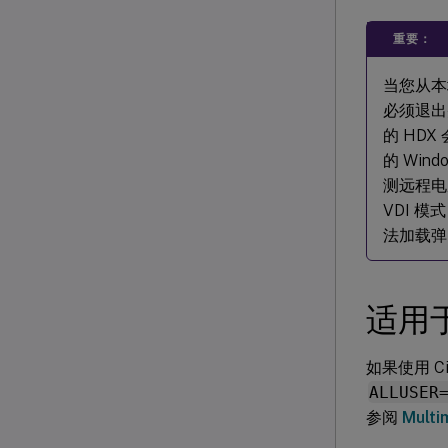
重要：
当您从本地
必须退出并
的 HDX
的 Win
测远程电脑
VDI 模
法加载弹
适用
如果使用 C
ALLUSER
参阅
Multi