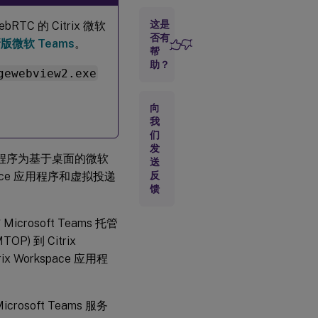
电
脑
这是
TC 的 Citrix 微软
访
否有
版微软 Teams
。
问
帮
助？
gewebview2.exe
适
用
向
于
我
应
用
们
程
发
程序为基于桌面的微软
序
送
分
ace 应用程序和虚拟投递
反
层
馈
关
rosoft Teams 托管
于
 到 Citrix
配
置
Workspace 应用程
文
件
管
osoft Teams 服务
理
的