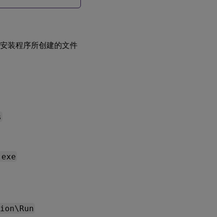
Microsoft
Teams 中
的图库视
ms 全机安装程序所创建的文件
图和活动
发言人
微软
Teams
中的屏
幕共享
s
微
软
团
队
.exe
中
的
外
围
设
备
ion\Run