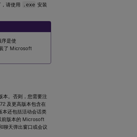
器
下，请使用
.exe
安装
呼
叫
建
立
和
装顺序是使
媒
Microsoft
体
流
路
径
微
软
电
2 或更高版本。否则，您需要注
话
系
22472 及更高版本包含在
统
这些版本还包括活动会话类
的 Microsoft
防
议和聊天弹出窗口或会议
火
墙