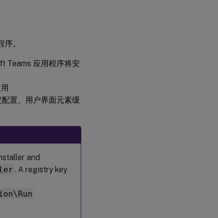
的网
络连
接
装程序。
多
窗
t Teams 应用程序将安
口
会
议
使用
和
聊
用户特定配置、用户界面元素缓
天
背
景
模
糊
nstaller and
和
ler
. A registry key
背
景
效
ion\Run
果
功
能