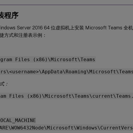
装程序
ndows Server 2016 64 位虚拟机上安装 Microsoft Tea
捷方式和注册表示例：
ogram Files (x86)\Microsoft\Teams
ers\<username>\AppData\Roaming\Microsoft\Team
式：
ram Files (x86)\Microsoft\Teams\current\Teams
LOCAL_MACHINE
ARE\WOW6432Node\Microsoft\Windows\CurrentVers