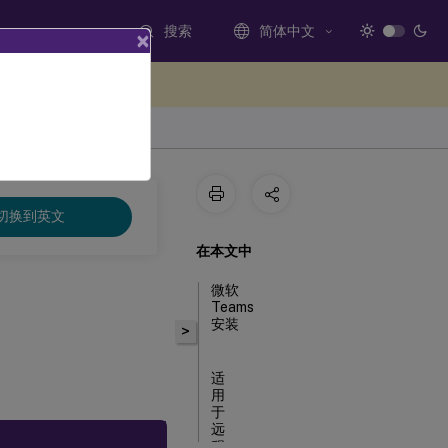
搜索
简体中文
×
处提供反馈
切换到英文
在本文中
微软
Teams
安装
>
适
用
于
远
程