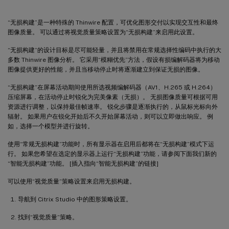
“无损构建”是一种特殊的 Thinwire 配置，可优化图形交付以实现交互性和最终
图像质量。 可以通过将视觉质量策略设置为“无损构建”来启用此设置。
“无损构建”的设计目标是尽可能轻量，并且将禁用在常规选择性编码中执行的大
多数 Thinwire 图像分析。 它采用“模糊优先”方法，假设有损编解码器将为移动
图像提供更好的性能，并且当移动停止时将逐渐建立到保证无损的图像。
“无损构建”在屏幕活动期间使用所选视频编解码器（AV1、H.265 或 H.264）
压缩屏幕，在活动停止时锐化为完美像素（无损）。 无损图像质量可根据可用
资源进行调整，以保持最佳帧速率。 锐化步骤是逐渐执行的，从鼠标光标向外
辐射。 如果用户在锐化开始后不久开始屏幕活动，则可以立即做出响应。 例
如，选择一个模型并进行旋转。
使用“常规无损构建”功能时，所有显示器在启用后都将在“无损构建”模式下运
行。 如果您希望在选定的显示器上运行“无损构建”功能，请参阅下面我们新的
“智能无损构建”功能。 [插入指向“智能无损构建”的链接]
可以使用“视觉质量”策略设置来启用无损构建。
导航到 Citrix Studio 中的图形策略设置。
找到“视觉质量”策略。