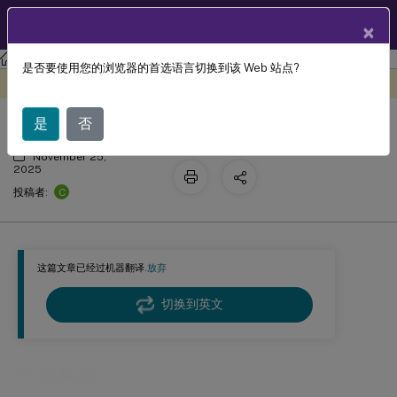
ZH
产品文档
×
Citrix Virtual Apps and Desktops
7 2511
Thinwire
是否要使用您的浏览器的首选语言切换到该 Web 站点?
无损构建
此内容已经过机器动态翻译。
在此处提供反馈
是
否
November 25,
2025
C
投稿者:
这篇文章已经过机器翻译.
放弃
切换到英文
无损构建