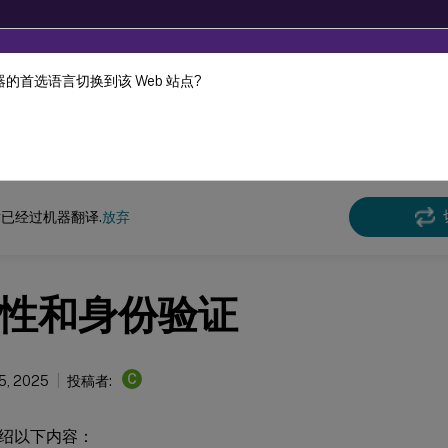
的首选语言切换到该 Web 站点?
机器动态翻译。
在此
 Workspace
应用程序（适用于 Windows）
Citrix Workspace
app 2402 LTSR
已经过机器翻译.
放弃
性和身份验证
C
15, 2025
投稿者:
绍以下内容：