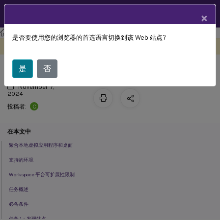
ZH
产品文档
×
Citrix Workspace
是否要使用您的浏览器的首选语言切换到该 Web 站点?
在工作区中聚合虚拟应用程序和桌面
此内容已经过机器动态翻译。
在此处提供反馈
是
否
November 7,
2024
C
投稿者:
在本文中
聚合本地虚拟应用程序和桌面
支持的环境
Workspace 平台可扩展性限制
任务概述
必备条件
任务 1：发现站点