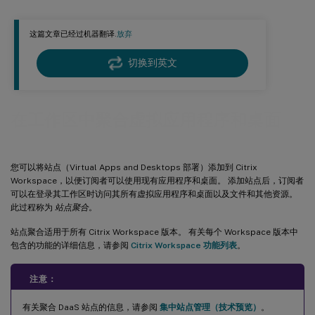
任务 2：验证Active Directory 连接
这篇文章已经过机器翻译.
放弃
任务 3：配置连通性
任务 4：确认站点聚合
切换到英文
任务 5：管理服务集成
更改您的站点配置
在工作区中聚合虚拟应用程序和桌面
禁用站点
从 Citrix Workspace 中删除站点
您可以将站点（Virtual Apps and Desktops 部署）添加到 Citrix
Workspace，以便订阅者可以使用现有应用程序和桌面。 添加站点后，订阅者
可以在登录其工作区时访问其所有虚拟应用程序和桌面以及文件和其他资源。
此过程称为
站点聚合
。
站点聚合适用于所有 Citrix Workspace 版本。 有关每个 Workspace 版本中
包含的功能的详细信息，请参阅
Citrix Workspace 功能列表
。
注意：
有关聚合 DaaS 站点的信息，请参阅
集中站点管理（技术预览）
。