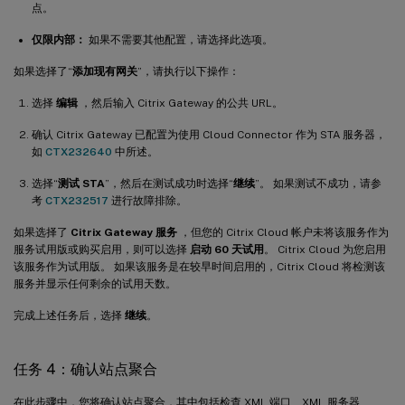
点。
仅限内部：
如果不需要其他配置，请选择此选项。
如果选择了“
添加现有网关
”，请执行以下操作：
选择
编辑
，然后输入 Citrix Gateway 的公共 URL。
确认 Citrix Gateway 已配置为使用 Cloud Connector 作为 STA 服务器，
如
CTX232640
中所述。
选择“
测试 STA
”，然后在测试成功时选择“
继续
”。 如果测试不成功，请参
考
CTX232517
进行故障排除。
如果选择了
Citrix Gateway 服务
，但您的 Citrix Cloud 帐户未将该服务作为
服务试用版或购买启用，则可以选择
启动 60 天试用
。 Citrix Cloud 为您启用
该服务作为试用版。 如果该服务是在较早时间启用的，Citrix Cloud 将检测该
服务并显示任何剩余的试用天数。
完成上述任务后，选择
继续
。
任务 4：确认站点聚合
在此步骤中，您将确认站点聚合，其中包括检查 XML 端口、XML 服务器、