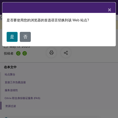
ZH
产品文档
×
Citrix Workspace
是否要使用您的浏览器的首选语言切换到该 Web 站点?
在Citrix Workspace 中优化 DaaS
此内容已经过机器动态翻译。
在此处提供反馈
是
否
May 13, 2025
C
C
投稿者:
在本文中
站点聚合
直接工作负载连接
服务连续性
Citrix 联合身份验证服务 (FAS)
资源过滤