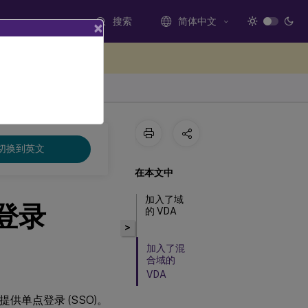
搜索
简体中文
×
处提供反馈
切换到英文
在本文中
加入了域
单点登录
的 VDA
>
加入了混
合域的
VDA
DA) 提供单点登录 (SSO)。