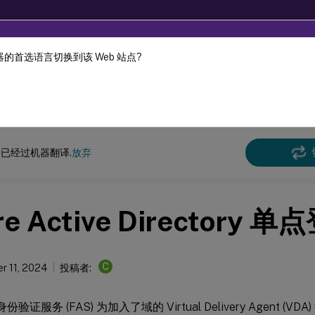
的首选语言切换到该 Web 站点?
机器动态翻译。
在此
份验证服务
联合身份验证服务
已经过机器翻译.
放弃
re Active Directory 
C
r 11, 2024
投稿者:
合身份验证服务 (FAS) 为加入了域的 Virtual Delivery Agent (V