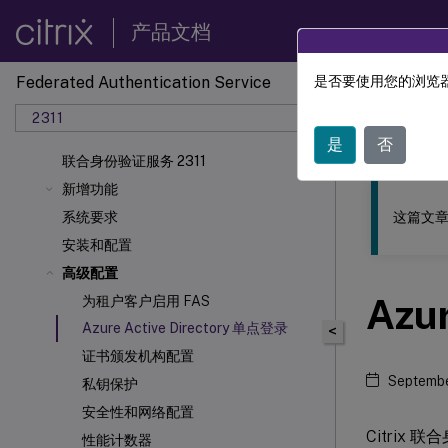
产品文档
Federated Authentication Service
是否要使用您的浏览器
此内容已经过
2311
联合身
是
否
联合身份验证服务 2311
新增功能
这篇文章
系统要求
安装和配置
高级配置
Azu
为租户客户启用 FAS
Azure Active Directory 单点登录
<
证书颁发机构配置
Septembe
私钥保护
安全性和网络配置
Citrix 联
性能计数器