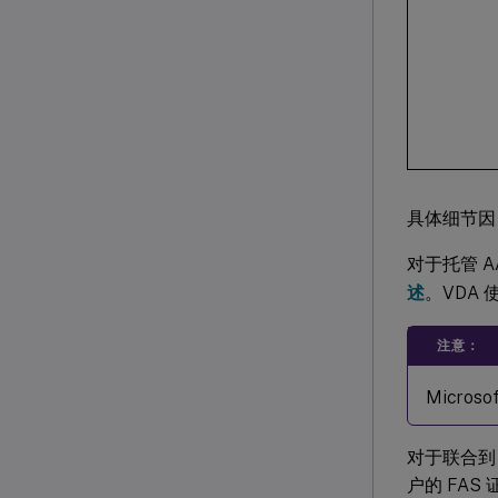
具体细节因
对于托管 A
述
。VDA 
注意：
Micr
对于联合到 A
户的 FA