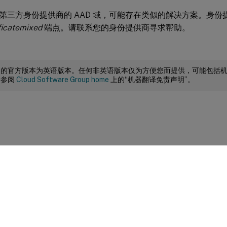
第三方身份提供商的 AAD 域，可能存在类似的解决方案。身份提
ficatemixed
端点。请联系您的身份提供商寻求帮助。
档的官方版本为英语版本。任何非英语版本仅为方便您而提供，可能包括
请参阅
Cloud Software Group home
上的“机器翻译免责声明”。
站点反馈
|