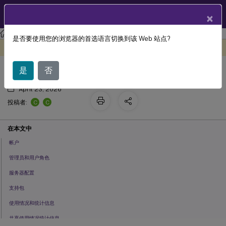
ZH
产品文档
×
许可
许可 11.17.2 版本 40000
是否要使用您的浏览器的首选语言切换到该 Web 站点?
设置
此内容已经过机器动态翻译。
在此处提供反馈
是
否
April 23, 2026
C
C
投稿者:
在本文中
帐户
管理员和用户角色
服务器配置
支持包
使用情况和统计信息
共享使用情况统计信息