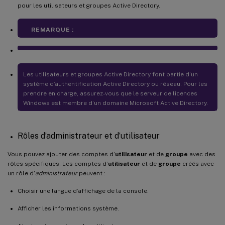
pour les utilisateurs et groupes Active Directory.
REMARQUE :
Les utilisateurs et groupes Active Directory font partie d’un
système d’authentification Active Directory ou réseau. Pour les
prendre en charge, assurez-vous que le serveur de licences
Windows est membre d’un domaine Microsoft Active Directory.
Rôles d’administrateur et d’utilisateur
Vous pouvez ajouter des comptes d’
utilisateur
et de
groupe
avec des
rôles spécifiques. Les comptes d’
utilisateur
et de
groupe
créés avec
un rôle d’
administrateur
peuvent :
Choisir une langue d’affichage de la console.
Afficher les informations système.