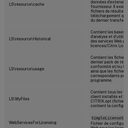
données d’extensio
LS\resource\cache
fournisseur. Il exis
fichiers de résultats
téléchargement qui 
du dernier transfert
Contient les bases 
d’analyse et d’utilis
LS\resource\Historical
des services Web po
licences/Citrix Lice
Contient les fichiers
dernier pack de tél
conformité et/ou C
LS\resource\usage
ainsi que les fichiers
correspondants pou
programme.
Contient tous les fi
client installés et le
LS\MyFiles
CITRIX.opt (fichier d
contient la configur
SimpleLicenseSer
WebServicesForLicensing
Fichier de configura