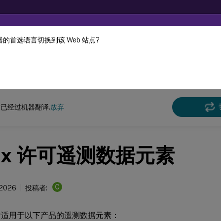
的首选语言切换到该 Web 站点?
机器动态翻译。
在此
许可 11.17.2 版本 52100
已经过机器翻译.
放弃
trix 许可遥测数据元素
C
 2026
投稿者:
含适用于以下产品的遥测数据元素：