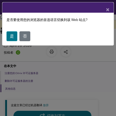
ZH
产品文档
×
许可
许可 11.17.2 版本 52100
是否要使用您的浏览器的首选语言切换到该 Web 站点?
注册和取消注册您的 Citrix 许可证服务
此内容已经过机器动态翻译。
在此处提供反馈
器
是
否
April 23, 2026
C
投稿者:
在本文中
注册您的 Citrix 许可证服务器
删除许可证服务器的注册
其他信息
这篇文章已经过机器翻译.
放弃
切换到英文