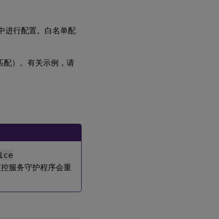
以下屏幕截图所示。

中进行配置。白名单配
ry
-
agent
/
1912
-
ltsr
/
media
/
four
-
defaut
-
monitore
匹配）。有关示例，请
ice
测到异常时终止服务。
4
=
 重新启动服务。
8
=
 清理 Xorg 
监控服务守护程序会重