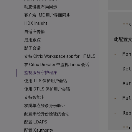
动态键盘布局同步
客户端 IME 用户界面同步
HDX
Insight
-
**
s
自适应传输
此配置
启用跟踪
影子会话
-
  Mon
支持 Citrix Workspace
app for HTML5
在 Citrix Director 中监视 Linux 会话
-
  Det
监视服务守护程序
使用 TLS 保护用户会话
-
  Aut
使用 DTLS 保护用户会话
支持智能卡
-
  Mul
双跳单点登录身份验证
-
  Rep
配置未经身份验证的会话
配置 LDAPS
-
**
r
配置 Xauthority