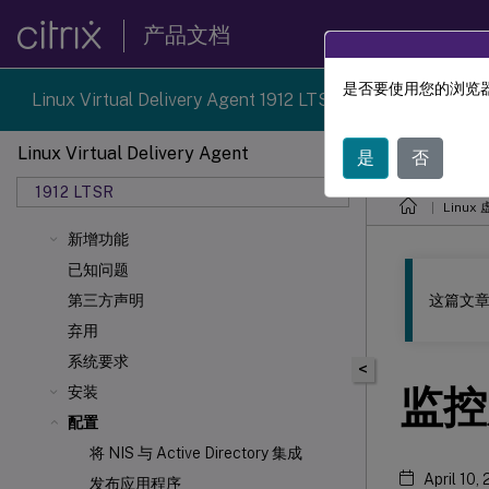
产品文档
是否要使用您的浏览器
Linux Virtual Delivery Agent 1912 LTSR reached end-of-li
Linux Virtual Delivery Agent
是
否
此内容已经过
1912 LTSR
Linu
新增功能
已知问题
这篇文章
第三方声明
弃用
系统要求
<
监控
安装
配置
将 NIS 与 Active Directory 集成
April 10,
发布应用程序