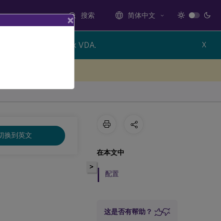
搜索
简体中文
×
newer version of Linux VDA.
X
处提供反馈
切换到英文
在本文中
>
配置
这是否有帮助？