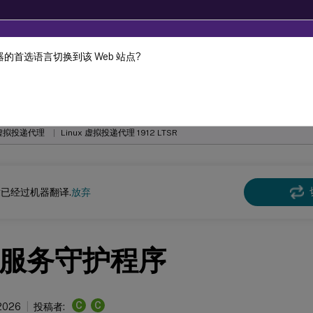
的首选语言切换到该 Web 站点?
fe on 18-Dec-2024. It is recommended that you upgrade to a 
机器动态翻译。
在此
x 虚拟投递代理
Linux 虚拟投递代理 1912 LTSR
已经过机器翻译.
放弃
服务守护程序
C
C
 2026
投稿者: