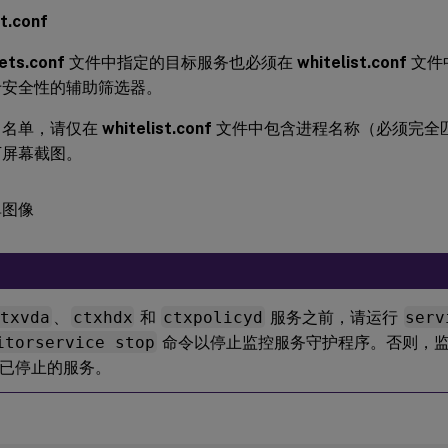
st.conf
文件指定要监控的目标服务。默认情况下有四个受监控的服务，如
ets.conf
文件中指定的目标服务也必须在
whitelist.conf
文件
默认受监控服务的图像
]
(
/
zh
-
cn
/
linux
-
virtual
-
delive
于安全性的辅助筛选器。
白名单，请仅在
whitelist.conf
文件中包含进程名称（必须完全
个要监控的服务，请设置以下字段。

下屏幕截图。
itorUser
:
 all

itorType
:
3
cessName
:
<
>
（进程名称不能为空，并且必须完全匹配。）

ctxvda
、
ctxhdx
和
ctxpolicyd
服务之前，请运行
serv
ration
:
1
/
2
/
4
/
8
（
1
=
 检测到异常时停止服务。
2
=
 检
itorservice stop
命令以停止监控服务守护程序。否则，
已停止的服务。
ecord
:
false