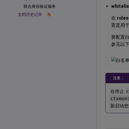
whiteli
联合身份验证服务
此配置
文档历史记录
在
rules
!
[
四个
置是用
要配置
要配置每
参见以
-
  Mon
-
  Mon
注意：
-
  Pro
在停止
-
  Ope
ctxmon
新启动您
-
  DBR