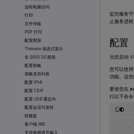
远程电脑访问
监控服务守
打印
止服务进程
文件传输
PDF 打印
配置
配置图形
Thinwire 渐进式显示
当您启动 
非 GRID 3D 图形
配置策略
您可以使用
策略支持列表
功能。这些
配置 IPv6
要使您在
s
配置 CEIP
行以下命令
配置 USB 重定向
配置会话可靠性
软键盘
客户端 IME
-
 
支持多种语言输入