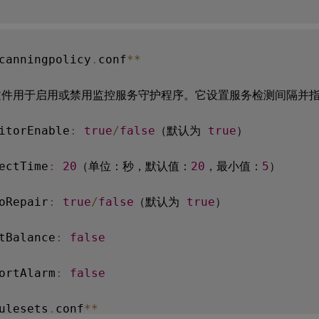
canningpolicy
.
conf
**
文件用于启用或禁用监控服务守护程序。它设置服务检测间隔并指
itorEnable
:
true
/
false
（默认为 
true
）

ectTime
:
20
（单位：秒，默认值：
20
，最小值：
5
）

oRepair
:
true
/
false
（默认为 
true
）

tBalance
:
false
ortAlarm
:
false
ulesets
.
conf
**