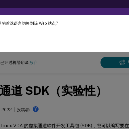
的首选语言切换到该 Web 站点?
机器动态翻译。
在此
x 虚拟投递代理
Linux Virtual Delivery Agent 2206
已经过机器翻译.
放弃
通道 SDK（实验性）
Y
, 2022
投稿者:
Linux VDA 的虚拟通道软件开发工具包 (SDK)，您可以编写要