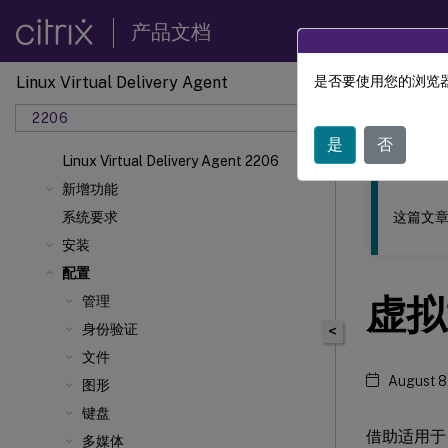
产品文档
Linux Virtual Delivery Agent
是否要使用您的浏览器
此内容已经过
2206
Linu
是
否
Linux Virtual Delivery Agent 2206
新增功能
这篇文章
系统要求
安装
配置
虚拟
管理
身份验证
<
文件
August 8
图形
键盘
借助适用于 
多媒体