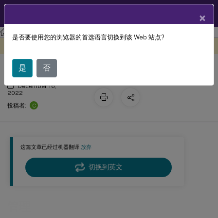
ZH
产品文档
×
Linux 虚拟投递代理
Citrix Linux 虚拟投递代理 2210
是否要使用您的浏览器的首选语言切换到该 Web 站点?
管理
此内容已经过机器动态翻译。
在此处提供反馈
是
否
December 16,
2022
C
投稿者:
这篇文章已经过机器翻译.
放弃
切换到英文
管理