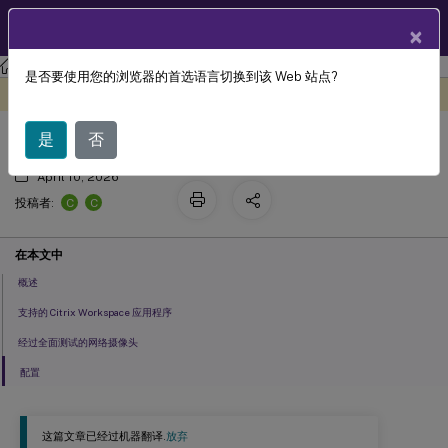
ZH
产品文档
×
Linux 虚拟投递代理
Citrix Linux 虚拟投递代理 2210
是否要使用您的浏览器的首选语言切换到该 Web 站点?
™
HDX
网络摄像头视频压缩
此内容已经过机器动态翻译。
在此处提供反馈
是
否
April 10, 2026
C
C
投稿者:
在本文中
概述
支持的 Citrix Workspace 应用程序
经过全面测试的网络摄像头
配置
这篇文章已经过机器翻译.
放弃