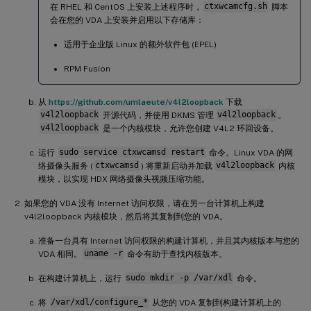
在 RHEL 和 CentOS 上安装上述程序时，
ctxwcamcfg.sh
脚本
会在您的 VDA 上安装并启用以下存储库：
适用于企业版 Linux 的额外软件包 (EPEL)
RPM Fusion
从
https://github.com/umlaeute/v4l2loopback
下载
v4l2loopback
开源代码，并使用 DKMS 管理
v4l2loopback
。
v4l2loopback
是一个内核模块，允许您创建 V4L2 环回设备。
运行
sudo service ctxwcamsd restart
命令。Linux VDA 的网
络摄像头服务 (
ctxwcamsd
) 将重新启动并加载
v4l2loopback
内核
模块，以实现 HDX 网络摄像头视频压缩功能。
如果您的 VDA 没有 Internet 访问权限，请在另一台计算机上构建
v4l2loopback 内核模块，然后将其复制到您的 VDA。
准备一台具有 Internet 访问权限的构建计算机，并且其内核版本与您的
VDA 相同。
uname -r
命令有助于查找内核版本。
在构建计算机上，运行
sudo mkdir -p /var/xdl
命令。
将
/var/xdl/configure_*
从您的 VDA 复制到构建计算机上的