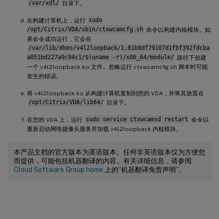
/var/xdl/
目录下。
在构建计算机上，运行
sudo
/opt/Citrix/VDA/sbin/ctxwcamcfg.sh
命令以构建内核模块。如
果命令成功运行，它会在
/var/lib/dkms/v4l2loopback/1.81b8df79107d1fbf392fdcba
a051bd227a9c94c1/$(uname -r)/x86_64/module/
路径下创建
一个 v4l2loopback.ko 文件。忽略运行 ctxwcamcfg.sh 脚本时可能
发生的错误。
将 v4l2loopback.ko 从构建计算机复制到您的 VDA，并将其放置在
/opt/Citrix/VDA/lib64/
目录下。
在您的 VDA 上，运行
sudo service ctxwcamsd restart
命令以
重新启动网络摄像头服务并加载 v4l2loopback 内核模块。
本产品文档的官方版本为英语版本。任何非英语版本仅为方便您
而提供，可能包括机器翻译的内容。有关详细信息，请参阅
Cloud Software Group home
上的“机器翻译免责声明”。