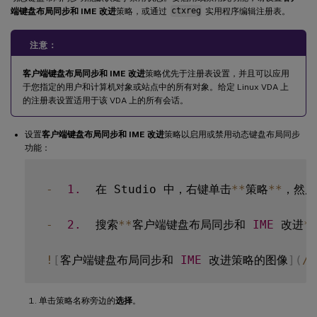
端键盘布局同步和 IME 改进
策略，或通过
ctxreg
实用程序编辑注册表。
注意：
客户端键盘布局同步和 IME 改进
策略优先于注册表设置，并且可以应用
于您指定的用户和计算机对象或站点中的所有对象。给定 Linux VDA 上
的注册表设置适用于该 VDA 上的所有会话。
设置
客户端键盘布局同步和 IME 改进
策略以启用或禁用动态键盘布局同步
功能：
-
1.
  在 Studio 中，右键单击
**
策略
**
，然后
-
2.
  搜索
**
客户端键盘布局同步和 
IME
 改进
*
!
[
客户端键盘布局同步和 
IME
 改进策略的图像
]
(
/
e
单击策略名称旁边的
选择
。