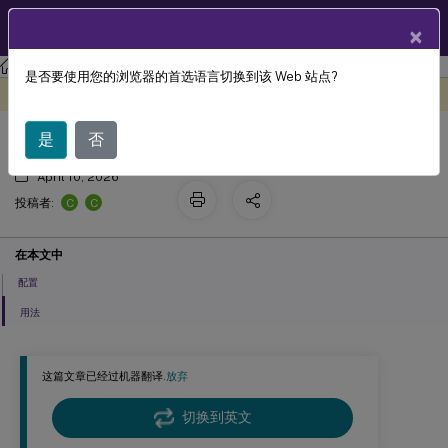
ZH
产品文档
×
Linux 虚拟投递代理
Linux Virtual Delivery Agent 2303
是否要使用您的浏览器的首选语言切换到该 Web 站点?
动态键盘布局同步
此内容已经过机器动态翻译。
在此处提供反馈
是
否
April 10, 2026
C
C
投稿者:
在本文中
配置
用法
这篇文章已经过机器翻译.
放弃
切换到英文