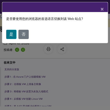
ZH
产品文档
×
Linux 虚拟投递代理
Linux Virtual Delivery Agent 2305
是否要使用您的浏览器的首选语言切换到该 Web 站点?
使用 Azure Active Directory 进行身份
此内容已经过机器动态翻译。
在此处提供反馈
验证
是
否
April 10, 2026
C
C
投稿者:
在本文中
支持的分发版
步骤 1：在 Azure 门户上创建模板 VM
步骤 2：在模板 VM 上准备主映像
步骤 3：将模板 VM 设置为未加入域模式
步骤 4：从模板 VM 创建 Linux VM
步骤 5：将 AAD 用户帐户分配给 Linux VM