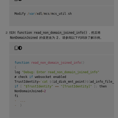
Modify 
/
var
/
xdl
/
mcs
/
mcs_util
.
sh

找到
function read_non_domain_joined_info()
，然后将
NonDomainJoined
的值更改为
2
。请参阅以下代码块了解示例。
function
read_non_domain_joined_info
(
)
{
log 
"Debug: Enter read_non_domain_joined_info"
# check 
if
 websocket enabled

TrustIdentity
=
`
cat 
${
id_disk_mnt_point
}
${
ad_info_file_pa
if
[
"$TrustIdentity"
==
"[TrustIdentity]"
]
;
 then

NonDomainJoined
=
2
-
...
-
}