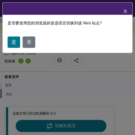
ZH
产品文档
×
Linux 虚拟投递代理
Linux Virtual Delivery Agent 2311
是否要使用您的浏览器的首选语言切换到该 Web 站点?
多语言输入支持
此内容已经过机器动态翻译。
在此处提供反馈
是
否
April 10, 2026
C
C
投稿者:
在本文中
配置
用法
这篇文章已经过机器翻译.
放弃
切换到英文