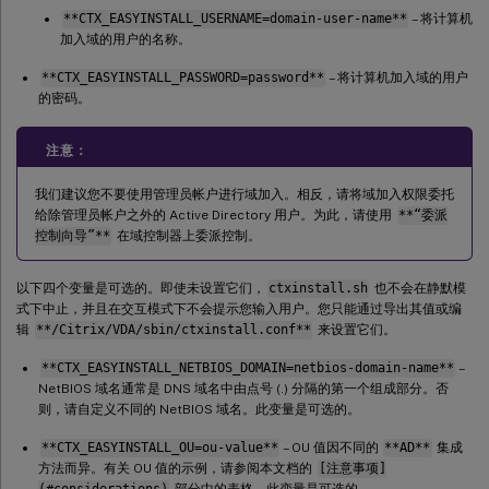
**CTX_EASYINSTALL_USERNAME=domain-user-name**
– 将计算机
加入域的用户的名称。
**CTX_EASYINSTALL_PASSWORD=password**
– 将计算机加入域的用户
的密码。
注意：
我们建议您不要使用管理员帐户进行域加入。相反，请将域加入权限委托
给除管理员帐户之外的 Active Directory 用户。为此，请使用
**“委派
控制向导”**
在域控制器上委派控制。
以下四个变量是可选的。即使未设置它们，
ctxinstall.sh
也不会在静默模
式下中止，并且在交互模式下不会提示您输入用户。您只能通过导出其值或编
辑
**/Citrix/VDA/sbin/ctxinstall.conf**
来设置它们。
**CTX_EASYINSTALL_NETBIOS_DOMAIN=netbios-domain-name**
–
NetBIOS 域名通常是 DNS 域名中由点号 (.) 分隔的第一个组成部分。否
则，请自定义不同的 NetBIOS 域名。此变量是可选的。
**CTX_EASYINSTALL_OU=ou-value**
– OU 值因不同的
**AD**
集成
方法而异。有关 OU 值的示例，请参阅本文档的
[注意事项]