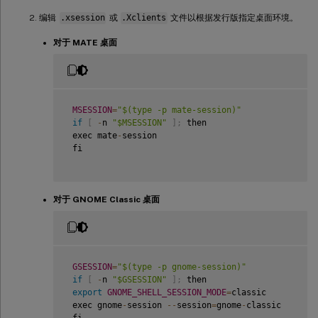
编辑
.xsession
或
.Xclients
文件以根据发行版指定桌面环境。
对于 MATE 桌面
MSESSION
=
"$(type -p mate-session)"
if
[
-
n 
"$MSESSION"
]
;
 then  

 exec mate
-
session  

 fi

对于 GNOME Classic 桌面
GSESSION
=
"$(type -p gnome-session)"
if
[
-
n 
"$GSESSION"
]
;
 then  

export
GNOME_SHELL_SESSION_MODE
=
classic  

 exec gnome
-
session 
--
session
=
gnome
-
classic  
