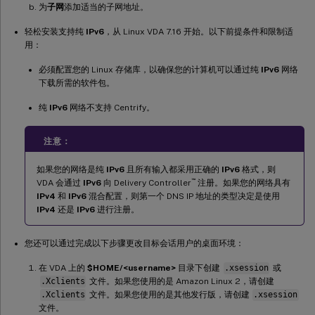
为
子网
添加适当的子网地址。
轻松安装支持纯
IPv6
，从 Linux VDA 7.16 开始。以下前提条件和限制适
用：
必须配置您的 Linux 存储库，以确保您的计算机可以通过纯
IPv6
网络
下载所需的软件包。
纯
IPv6
网络不支持 Centrify。
注意：
如果您的网络是纯
IPv6
且所有输入都采用正确的
IPv6
格式，则
™
VDA 会通过
IPv6
向 Delivery Controller
注册。如果您的网络具有
IPv4
和
IPv6
混合配置，则第一个 DNS IP 地址的类型决定是使用
IPv4
还是
IPv6
进行注册。
您还可以通过完成以下步骤更改目标会话用户的桌面环境：
在 VDA 上的
$HOME/<username>
目录下创建
.xsession
或
.Xclients
文件。如果您使用的是 Amazon Linux 2，请创建
.Xclients
文件。如果您使用的是其他发行版，请创建
.xsession
文件。