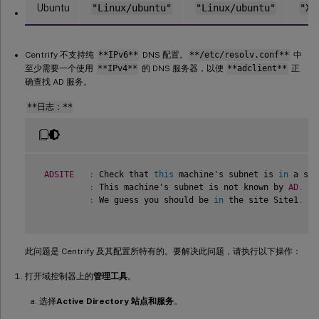
Ubuntu
"Linux/ubuntu"
"Linux/ubuntu"
"XD
Centrify 不支持纯
**IPv6**
DNS 配置。
**/etc/resolv.conf**
中
至少需要一个使用
**IPv4**
的 DNS 服务器，以便
**adclient**
正
确查找 AD 服务。
**日志：**
ADSITE
:
 Check that 
this
 machine's subnet is 
in
 a sit
:
 This machine's subnet is not known by 
AD
.
:
 We guess you should be 
in
 the site Site1
.
此问题是 Centrify 及其配置所特有的。要解决此问题，请执行以下操作：
打开域控制器上的
管理工具
。
选择
Active Directory 站点和服务
。