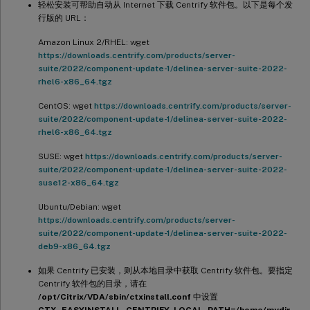
轻松安装可帮助自动从 Internet 下载 Centrify 软件包。以下是每个发
行版的 URL：
Amazon Linux 2/RHEL: wget
https://downloads.centrify.com/products/server-
suite/2022/component-update-1/delinea-server-suite-2022-
rhel6-x86_64.tgz
CentOS: wget
https://downloads.centrify.com/products/server-
suite/2022/component-update-1/delinea-server-suite-2022-
rhel6-x86_64.tgz
SUSE: wget
https://downloads.centrify.com/products/server-
suite/2022/component-update-1/delinea-server-suite-2022-
suse12-x86_64.tgz
Ubuntu/Debian: wget
https://downloads.centrify.com/products/server-
suite/2022/component-update-1/delinea-server-suite-2022-
deb9-x86_64.tgz
如果 Centrify 已安装，则从本地目录中获取 Centrify 软件包。要指定
Centrify 软件包的目录，请在
/opt/Citrix/VDA/sbin/ctxinstall.conf
中设置