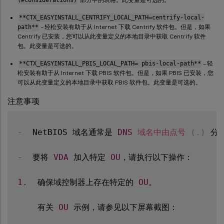
(#considerations)
部分中的表格。此变量是可选的。
**CTX_EASYINSTALL_CENTRIFY_LOCAL_PATH=centrify-local-
path**
– 轻松安装有助于从 Internet 下载 Centrify 软件包。但是，如果
Centrify 已安装，您可以从此变量定义的本地目录中获取 Centrify 软件
包。此变量是可选的。
**CTX_EASYINSTALL_PBIS_LOCAL_PATH= pbis-local-path**
– 轻
松安装有助于从 Internet 下载 PBIS 软件包。但是，如果 PBIS 已安装，您
可以从此变量定义的本地目录中获取 PBIS 软件包。此变量是可选的。
注意事项
-
  NetBIOS 域名通常是 
DNS
域名中由点号
(
.
)
 分
-
  要将 
VDA
 加入特定 
OU
，请执行以下操作：

1.
  确保域控制器上存在特定的 
OU
。

    有关 
OU
 示例，请参见以下屏幕截图：
