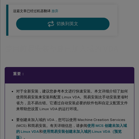
步骤 5：安装 Linux VDA 软件包
这篇文章已经过机器翻译.
放弃
步骤 6：安装 NVIDIA GRID 驱动程序
切换到英文
步骤 7：指定要使用的数据库
步骤 8：运行 easy install 以配置环境和 VDA 以完成安装
ctxinstall.sh
使用简易安装创建已加入域的 VDA
GUI
步骤 9：运行 XDPing
重要：
步骤 10：运行 Linux VDA
步骤 11：创建计算机目录
对于全新安装，建议您参考本文进行快速安装。本文详细介绍了如何
步骤 12：创建交付组
使用简易安装来安装和配置 Linux VDA。简易安装比手动安装更省时
省力，且不易出错。它通过自动安装必要的软件包和自定义配置文件
步骤 13：升级 Linux VDA（可选）
来帮助您设置 Linux VDA 的运行环境。
故障排除
要创建未加入域的 VDA，您可以使用 Machine Creation Services
使用 SSSD 加入域失败
(MCS) 和简易安装。有关详细信息，请参阅
使用 MCS 创建未加入域
的 Linux VDA
和
使用简易安装创建未加入域的 Linux VDA（预览
Ubuntu 桌面会话显示灰屏
版）
。