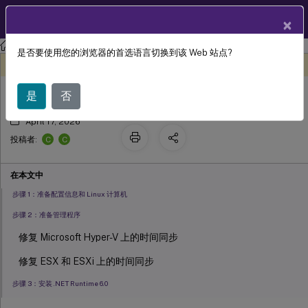
ZH
产品文档
×
Linux 虚拟投递代理
Linux Virtual Delivery Agent 2311
是否要使用您的浏览器的首选语言切换到该 Web 站点?
使用简易安装创建已加入域的 VDA
此内容已经过机器动态翻译。
在此处提供反馈
是
否
April 17, 2026
C
C
投稿者:
在本文中
步骤 1：准备配置信息和 Linux 计算机
步骤 2：准备管理程序
修复 Microsoft Hyper-V 上的时间同步
修复 ESX 和 ESXi 上的时间同步
步骤 3：安装 .NET Runtime 6.0
步骤 4：下载 Linux VDA 软件包