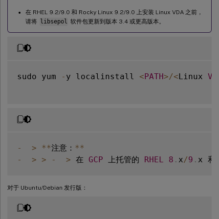
在 RHEL 9.2/9.0 和 Rocky Linux 9.2/9.0 上安装 Linux VDA 之前，
请将
libsepol
软件包更新到版本 3.4 或更高版本。
sudo yum 
-
y localinstall 
<
PATH
>
/
<
Linux 
VD
-
>
**
注意：
**
-
>
>
-
>
 在 
GCP
 上托管的 
RHEL
8
.
x
/
9
.
x 和 
对于 Ubuntu/Debian 发行版：