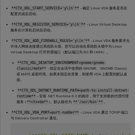
**CTX_XDL_START_SERVICE='y\|n'**
– 确定 Linux VDA 服务是否在
配置完成后启动。
**CTX_XDL_REGISTER_SERVICE='y\|n'**
– Linux Virtual Desktop
服务在计算机启动后启动。
**CTX_XDL_ADD_FIREWALL_RULES='y\|n'**
– Linux VDA 服务要求允
许传入网络连接通过系统防火墙。您可以自动在系统防火墙中为 Linux
Virtual Desktop 打开所需端口（默认端口为 80 和 1494）。
**CTX_XDL_DESKTOP_ENVIRONMENT=gnome/gnome-
classic/mate**
– 指定在会话中使用的 GNOME、GNOME Classic
或 MATE 桌面环境。如果未指定此变量，则使用 VDA 上配置的默认桌
面。
**CTX_XDL_DOTNET_RUNTIME_PATH=path-to-install-dotnet-
runtime**
– 安装 .NET Runtime 6.0 的路径，用于支持新的代理代理
服务 (
**ctxvda**
)。默认路径为
**'/usr/bin'**
。
**CTX_XDL_VDA_PORT=port-number**
– Linux VDA 通过 TCP/IP 端口
与 Delivery Controller 通信。