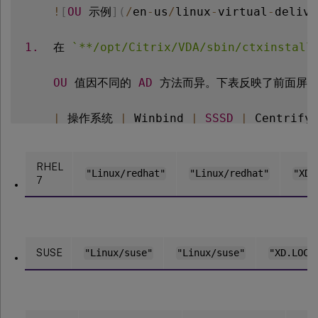
!
[
OU
 示例
]
(
/
en
-
us
/
linux
-
virtual
-
delive
1.
  在 
`
**/opt/Citrix/VDA/sbin/ctxinstall
OU
 值因不同的 
AD
 方法而异。下表反映了前面屏幕
|
 操作系统 
|
 Winbind 
|
SSSD
|
 Centrify
|
--
-
|
--
-
|
--
-
|
--
|
--
|
|
 Amazon Linux 
2
|
`
"Linux/amazon"
`
|
`
"
RHEL
|
 Debian 
|
`
"Linux/debian"
`
|
`
"Linux/de
"Linux/redhat"
"Linux/redhat"
"XD.
7
|
RHEL
9.2
/
9.0
,
 Rocky Linux 
9.2
/
9.0
|
|
RHEL
8
.
x 
|
`
"OU=redhat,OU=Linux"
`
|
`
"
|
 Rocky Linux 
8
.
x 
|
`
"OU=redhat,OU=Lin
SUSE
"Linux/suse"
"Linux/suse"
"XD.LOCA