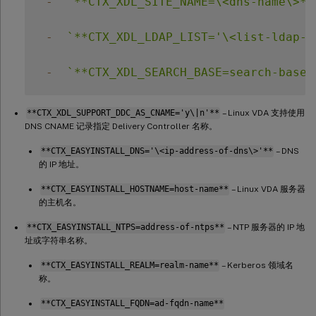
-
`
**CTX_XDL_SITE_NAME=\<dns-name\>**
-
`
**CTX_XDL_LDAP_LIST='\<list-ldap-s
-
`
**CTX_XDL_SEARCH_BASE=search-base-
**CTX_XDL_SUPPORT_DDC_AS_CNAME='y\|n'**
– Linux VDA 支持使用
DNS CNAME 记录指定 Delivery Controller 名称。
**CTX_EASYINSTALL_DNS='\<ip-address-of-dns\>'**
– DNS
的 IP 地址。
**CTX_EASYINSTALL_HOSTNAME=host-name**
– Linux VDA 服务器
的主机名。
**CTX_EASYINSTALL_NTPS=address-of-ntps**
– NTP 服务器的 IP 地
址或字符串名称。
**CTX_EASYINSTALL_REALM=realm-name**
– Kerberos 领域名
称。
**CTX_EASYINSTALL_FQDN=ad-fqdn-name**