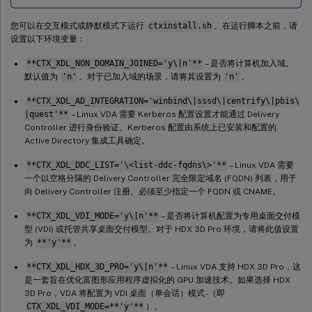
您可以在交互模式或静默模式下运行
ctxinstall.sh
。在运行脚本之前，请
设置以下环境变量：
**CTX_XDL_NON_DOMAIN_JOINED='y\|n'**
– 是否将计算机加入域。
默认值为
'n'
。对于已加入域的场景，请将其设置为
'n'
。
**CTX_XDL_AD_INTEGRATION='winbind\|sssd\|centrify\|pbis\
|quest'**
– Linux VDA 需要 Kerberos 配置设置才能通过 Delivery
Controller 进行身份验证。Kerberos 配置由系统上已安装和配置的
Active Directory 集成工具确定。
**CTX_XDL_DDC_LIST='\<list-ddc-fqdns\>'**
– Linux VDA 需要
一个以空格分隔的 Delivery Controller 完全限定域名 (FQDN) 列表，用于
向 Delivery Controller 注册。必须至少指定一个 FQDN 或 CNAME。
**CTX_XDL_VDI_MODE='y\|n'**
– 是否将计算机配置为专用桌面交付模
型 (VDI) 或托管共享桌面交付模型。对于 HDX 3D Pro 环境，请将此值设置
为
**'y'**
。
**CTX_XDL_HDX_3D_PRO='y\|n'**
– Linux VDA 支持 HDX 3D Pro，这
是一套旨在优化富图形应用程序虚拟化的 GPU 加速技术。如果选择 HDX
3D Pro，VDA 将配置为 VDI 桌面（单会话）模式 -（即
CTX_XDL_VDI_MODE=**'y'**
）。