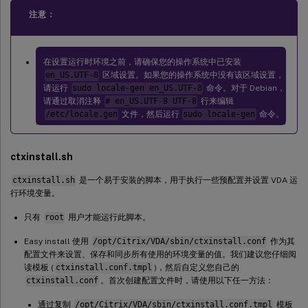
注意：
在设置运行时环境之前，请确保您的操作系统中已安装
en_US.UTF-8
区域设置。如果您的操作系统中没有该区域设置，
请运行
sudo locale-gen en_US.UTF-8
命令。对于 Debian，
请通过取消注释
# en_US.UTF-8 UTF-8
行来编辑
/etc/locale.gen
文件，然后运行
sudo locale-gen
命令。
ctxinstall.sh
ctxinstall.sh
是一个易于安装的脚本，用于执行一些预配置并设置 VDA 运
行环境变量。
只有
root
用户才能运行此脚本。
Easy install 使用
/opt/Citrix/VDA/sbin/ctxinstall.conf
作为其
配置文件来设置、保存和同步所有使用的环境变量的值。我们建议您仔细阅
读模板 (
ctxinstall.conf.tmpl
)，然后自定义您自己的
ctxinstall.conf
。首次创建配置文件时，请使用以下任一方法：
通过复制
/opt/Citrix/VDA/sbin/ctxinstall.conf.tmpl
模板