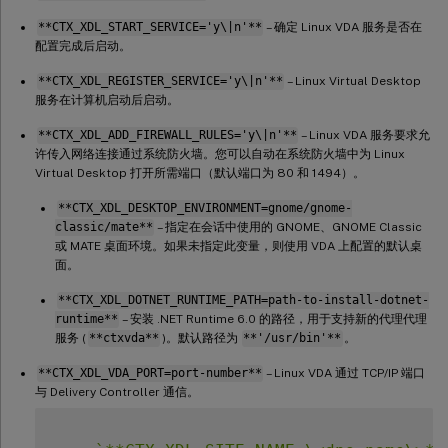
**CTX_XDL_START_SERVICE='y\|n'**
– 确定 Linux VDA 服务是否在
配置完成后启动。
**CTX_XDL_REGISTER_SERVICE='y\|n'**
– Linux Virtual Desktop
服务在计算机启动后启动。
**CTX_XDL_ADD_FIREWALL_RULES='y\|n'**
– Linux VDA 服务要求允
许传入网络连接通过系统防火墙。您可以自动在系统防火墙中为 Linux
Virtual Desktop 打开所需端口（默认端口为 80 和 1494）。
**CTX_XDL_DESKTOP_ENVIRONMENT=gnome/gnome-
classic/mate**
– 指定在会话中使用的 GNOME、GNOME Classic
或 MATE 桌面环境。如果未指定此变量，则使用 VDA 上配置的默认桌
面。
**CTX_XDL_DOTNET_RUNTIME_PATH=path-to-install-dotnet-
runtime**
– 安装 .NET Runtime 6.0 的路径，用于支持新的代理代理
服务 (
**ctxvda**
)。默认路径为
**'/usr/bin'**
。
**CTX_XDL_VDA_PORT=port-number**
– Linux VDA 通过 TCP/IP 端口
与 Delivery Controller 通信。