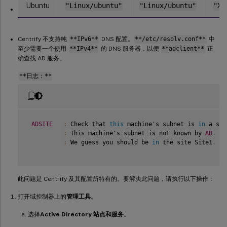
Ubuntu
"Linux/ubuntu"
"Linux/ubuntu"
"XD
Centrify 不支持纯
**IPv6**
DNS 配置。
**/etc/resolv.conf**
中
至少需要一个使用
**IPv4**
的 DNS 服务器，以便
**adclient**
正
确查找 AD 服务。
**日志：**
ADSITE
:
 Check that 
this
 machine's subnet is 
in
 a sit
:
 This machine's subnet is not known by 
AD
.
:
 We guess you should be 
in
 the site Site1
.
此问题是 Centrify 及其配置所特有的。要解决此问题，请执行以下操作：
打开域控制器上的
管理工具
。
选择
Active Directory 站点和服务
。