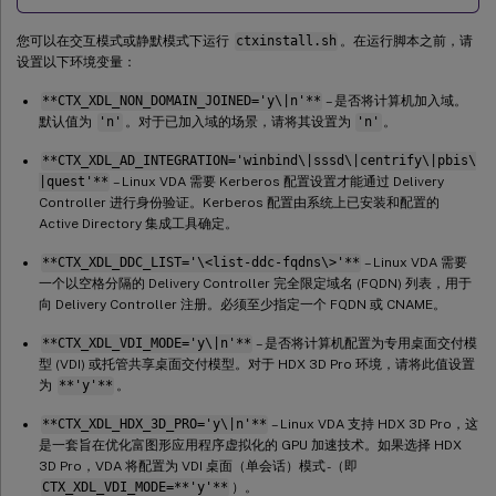
您可以在交互模式或静默模式下运行
ctxinstall.sh
。在运行脚本之前，请
设置以下环境变量：
**CTX_XDL_NON_DOMAIN_JOINED='y\|n'**
– 是否将计算机加入域。
默认值为
'n'
。对于已加入域的场景，请将其设置为
'n'
。
**CTX_XDL_AD_INTEGRATION='winbind\|sssd\|centrify\|pbis\
|quest'**
– Linux VDA 需要 Kerberos 配置设置才能通过 Delivery
Controller 进行身份验证。Kerberos 配置由系统上已安装和配置的
Active Directory 集成工具确定。
**CTX_XDL_DDC_LIST='\<list-ddc-fqdns\>'**
– Linux VDA 需要
一个以空格分隔的 Delivery Controller 完全限定域名 (FQDN) 列表，用于
向 Delivery Controller 注册。必须至少指定一个 FQDN 或 CNAME。
**CTX_XDL_VDI_MODE='y\|n'**
– 是否将计算机配置为专用桌面交付模
型 (VDI) 或托管共享桌面交付模型。对于 HDX 3D Pro 环境，请将此值设置
为
**'y'**
。
**CTX_XDL_HDX_3D_PRO='y\|n'**
– Linux VDA 支持 HDX 3D Pro，这
是一套旨在优化富图形应用程序虚拟化的 GPU 加速技术。如果选择 HDX
3D Pro，VDA 将配置为 VDI 桌面（单会话）模式 -（即
CTX_XDL_VDI_MODE=**'y'**
）。