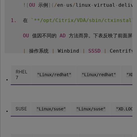
!
[
OU
 示例
]
(
/
en
-
us
/
linux
-
virtual
-
delive
1.
  在 
`
**/opt/Citrix/VDA/sbin/ctxinstall
OU
 值因不同的 
AD
 方法而异。下表反映了前面屏幕
|
 操作系统 
|
 Winbind 
|
SSSD
|
 Centrify
|
--
-
|
--
-
|
--
-
|
--
|
--
|
|
 Amazon Linux 
2
|
`
"Linux/amazon"
`
|
`
"
RHEL
|
 Debian 
|
`
"Linux/debian"
`
|
`
"Linux/de
"Linux/redhat"
"Linux/redhat"
"XD.
7
|
RHEL
9.2
/
9.0
,
 Rocky Linux 
9.2
/
9.0
|
|
RHEL
8
.
x 
|
`
"OU=redhat,OU=Linux"
`
|
`
"
|
 Rocky Linux 
8
.
x 
|
`
"OU=redhat,OU=Lin
SUSE
"Linux/suse"
"Linux/suse"
"XD.LOCA