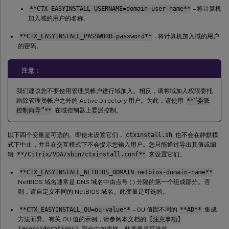
**CTX_EASYINSTALL_USERNAME=domain-user-name**
– 将计算机
加入域的用户的名称。
**CTX_EASYINSTALL_PASSWORD=password**
– 将计算机加入域的用户
的密码。
注意：
我们建议您不要使用管理员帐户进行域加入。相反，请将域加入权限委托
给除管理员帐户之外的 Active Directory 用户。为此，请使用
**“委派
控制向导”**
在域控制器上委派控制。
以下四个变量是可选的。即使未设置它们，
ctxinstall.sh
也不会在静默模
式下中止，并且在交互模式下不会提示您输入用户。您只能通过导出其值或编
辑
**/Citrix/VDA/sbin/ctxinstall.conf**
来设置它们。
**CTX_EASYINSTALL_NETBIOS_DOMAIN=netbios-domain-name**
–
NetBIOS 域名通常是 DNS 域名中由点号 (.) 分隔的第一个组成部分。否
则，请自定义不同的 NetBIOS 域名。此变量是可选的。
**CTX_EASYINSTALL_OU=ou-value**
– OU 值因不同的
**AD**
集成
方法而异。有关 OU 值的示例，请参阅本文档的
[注意事项]