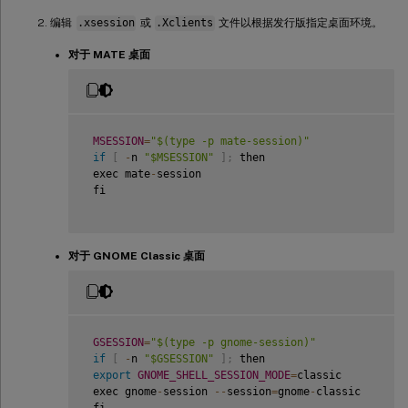
编辑
.xsession
或
.Xclients
文件以根据发行版指定桌面环境。
对于 MATE 桌面
MSESSION
=
"$(type -p mate-session)"
if
[
-
n 
"$MSESSION"
]
;
 then  

 exec mate
-
session  

 fi

对于 GNOME Classic 桌面
GSESSION
=
"$(type -p gnome-session)"
if
[
-
n 
"$GSESSION"
]
;
 then  

export
GNOME_SHELL_SESSION_MODE
=
classic  

 exec gnome
-
session 
--
session
=
gnome
-
classic  
