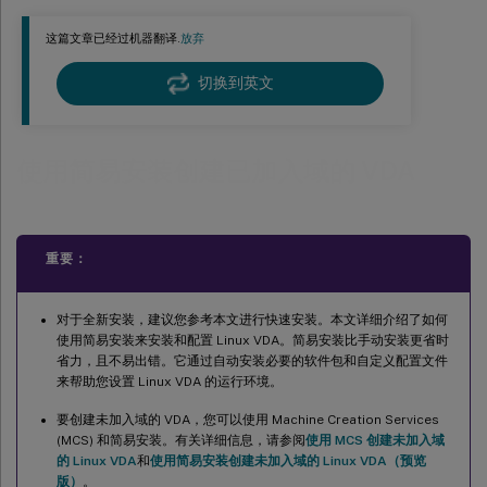
步骤 5：安装 Linux VDA 软件包
这篇文章已经过机器翻译.
放弃
步骤 6：安装 NVIDIA GRID 驱动程序
切换到英文
步骤 7：指定要使用的数据库
步骤 8：运行 easy install 以配置环境和 VDA 以完成安装
ctxinstall.sh
使用简易安装创建已加入域的 VDA
GUI
步骤 9：运行 XDPing
重要：
步骤 10：运行 Linux VDA
步骤 11：创建计算机目录
对于全新安装，建议您参考本文进行快速安装。本文详细介绍了如何
步骤 12：创建交付组
使用简易安装来安装和配置 Linux VDA。简易安装比手动安装更省时
省力，且不易出错。它通过自动安装必要的软件包和自定义配置文件
步骤 13：升级 Linux VDA（可选）
来帮助您设置 Linux VDA 的运行环境。
故障排除
要创建未加入域的 VDA，您可以使用 Machine Creation Services
使用 SSSD 加入域失败
(MCS) 和简易安装。有关详细信息，请参阅
使用 MCS 创建未加入域
的 Linux VDA
和
使用简易安装创建未加入域的 Linux VDA（预览
Ubuntu 桌面会话显示灰屏
版）
。