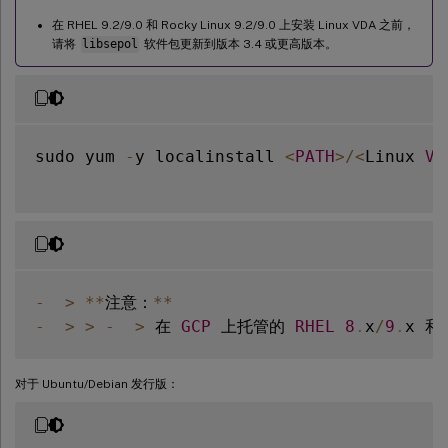
在 RHEL 9.2/9.0 和 Rocky Linux 9.2/9.0 上安装 Linux VDA 之前，
请将
libsepol
软件包更新到版本 3.4 或更高版本。
sudo yum 
-
y localinstall 
<
PATH
>
/
<
Linux 
VD
-
>
**
注意：
**
-
>
>
-
>
 在 
GCP
 上托管的 
RHEL
8
.
x
/
9
.
x 和 
对于 Ubuntu/Debian 发行版：