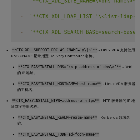
-
`
**CTX_XDL_SITE_NAME=\<dns-name\>**
-
`
**CTX_XDL_LDAP_LIST='\<list-ldap-s
-
`
**CTX_XDL_SEARCH_BASE=search-base-
**CTX_XDL_SUPPORT_DDC_AS_CNAME='y\|n'**
– Linux VDA 支持使用
DNS CNAME 记录指定 Delivery Controller 名称。
**CTX_EASYINSTALL_DNS='\<ip-address-of-dns\>'**
– DNS
的 IP 地址。
**CTX_EASYINSTALL_HOSTNAME=host-name**
– Linux VDA 服务器
的主机名。
**CTX_EASYINSTALL_NTPS=address-of-ntps**
– NTP 服务器的 IP 地
址或字符串名称。
**CTX_EASYINSTALL_REALM=realm-name**
– Kerberos 领域名
称。
**CTX_EASYINSTALL_FQDN=ad-fqdn-name**