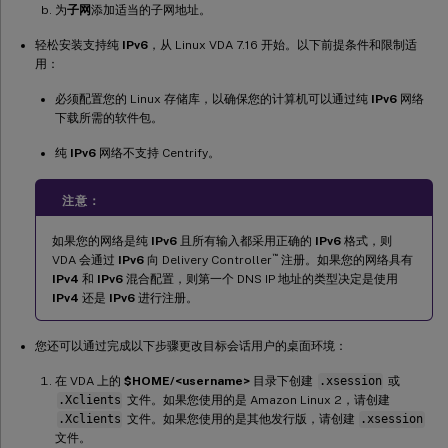
为
子网
添加适当的子网地址。
轻松安装支持纯
IPv6
，从 Linux VDA 7.16 开始。以下前提条件和限制适
用：
必须配置您的 Linux 存储库，以确保您的计算机可以通过纯
IPv6
网络
下载所需的软件包。
纯
IPv6
网络不支持 Centrify。
注意：
如果您的网络是纯
IPv6
且所有输入都采用正确的
IPv6
格式，则
™
VDA 会通过
IPv6
向 Delivery Controller
注册。如果您的网络具有
IPv4
和
IPv6
混合配置，则第一个 DNS IP 地址的类型决定是使用
IPv4
还是
IPv6
进行注册。
您还可以通过完成以下步骤更改目标会话用户的桌面环境：
在 VDA 上的
$HOME/<username>
目录下创建
.xsession
或
.Xclients
文件。如果您使用的是 Amazon Linux 2，请创建
.Xclients
文件。如果您使用的是其他发行版，请创建
.xsession
文件。