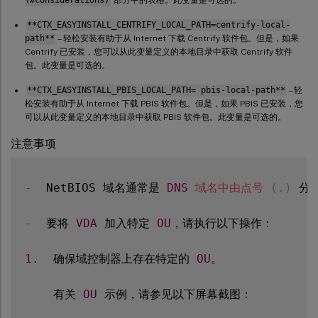
(#considerations)
部分中的表格。此变量是可选的。
**CTX_EASYINSTALL_CENTRIFY_LOCAL_PATH=centrify-local-
path**
– 轻松安装有助于从 Internet 下载 Centrify 软件包。但是，如果
Centrify 已安装，您可以从此变量定义的本地目录中获取 Centrify 软件
包。此变量是可选的。
**CTX_EASYINSTALL_PBIS_LOCAL_PATH= pbis-local-path**
– 轻
松安装有助于从 Internet 下载 PBIS 软件包。但是，如果 PBIS 已安装，您
可以从此变量定义的本地目录中获取 PBIS 软件包。此变量是可选的。
注意事项
-
  NetBIOS 域名通常是 
DNS
域名中由点号
(
.
)
 分
-
  要将 
VDA
 加入特定 
OU
，请执行以下操作：

1.
  确保域控制器上存在特定的 
OU
。

    有关 
OU
 示例，请参见以下屏幕截图：
