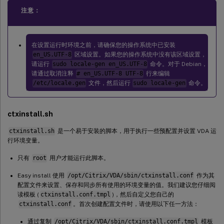
注意：
在设置运行时环境之前，请确保您的操作系统中已安装
en_US.UTF-8
区域设置。如果您的操作系统中没有该区域设置，
请运行
sudo locale-gen en_US.UTF-8
命令。对于 Debian，
请通过取消注释
# en_US.UTF-8 UTF-8
行来编辑
/etc/locale.gen
文件，然后运行
sudo locale-gen
命令。
ctxinstall.sh
ctxinstall.sh
是一个易于安装的脚本，用于执行一些预配置并设置 VDA 运
行环境变量。
只有
root
用户才能运行此脚本。
Easy install 使用
/opt/Citrix/VDA/sbin/ctxinstall.conf
作为其
配置文件来设置、保存和同步所有使用的环境变量的值。我们建议您仔细阅
读模板 (
ctxinstall.conf.tmpl
)，然后自定义您自己的
ctxinstall.conf
。首次创建配置文件时，请使用以下任一方法：
通过复制
/opt/Citrix/VDA/sbin/ctxinstall.conf.tmpl
模板