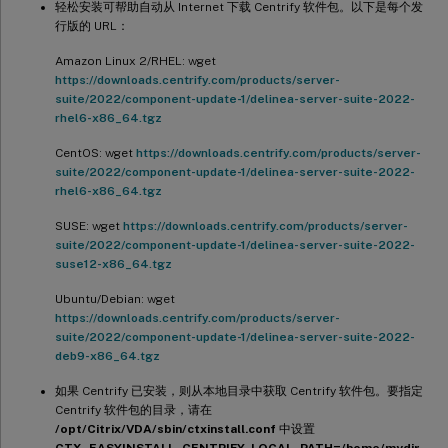
轻松安装可帮助自动从 Internet 下载 Centrify 软件包。以下是每个发
行版的 URL：
Amazon Linux 2/RHEL: wget
https://downloads.centrify.com/products/server-
suite/2022/component-update-1/delinea-server-suite-2022-
rhel6-x86_64.tgz
CentOS: wget
https://downloads.centrify.com/products/server-
suite/2022/component-update-1/delinea-server-suite-2022-
rhel6-x86_64.tgz
SUSE: wget
https://downloads.centrify.com/products/server-
suite/2022/component-update-1/delinea-server-suite-2022-
suse12-x86_64.tgz
Ubuntu/Debian: wget
https://downloads.centrify.com/products/server-
suite/2022/component-update-1/delinea-server-suite-2022-
deb9-x86_64.tgz
如果 Centrify 已安装，则从本地目录中获取 Centrify 软件包。要指定
Centrify 软件包的目录，请在
/opt/Citrix/VDA/sbin/ctxinstall.conf
中设置