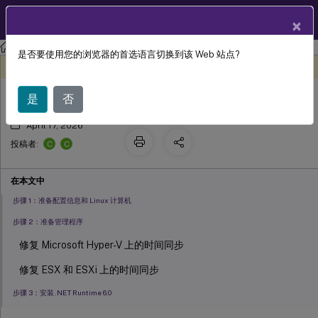
ZH
产品文档
×
Linux 虚拟投递代理
Linux Virtual Delivery Agent 2311
是否要使用您的浏览器的首选语言切换到该 Web 站点?
使用简易安装创建已加入域的 VDA
此内容已经过机器动态翻译。
在此处提供反馈
是
否
April 17, 2026
C
C
投稿者:
在本文中
步骤 1：准备配置信息和 Linux 计算机
步骤 2：准备管理程序
修复 Microsoft Hyper-V 上的时间同步
修复 ESX 和 ESXi 上的时间同步
步骤 3：安装 .NET Runtime 6.0
步骤 4：下载 Linux VDA 软件包