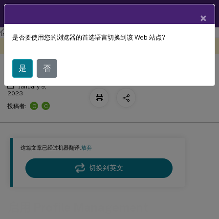
ZH
产品文档
×
Profile Management
Profile Management 2106
是否要使用您的浏览器的首选语言切换到该 Web 站点?
启用 Profile Management
此内容已经过机器动态翻译。
在此处提供反馈
是
否
January 9,
2023
C
C
投稿者:
这篇文章已经过机器翻译.
放弃
切换到英文
启用 Profile Management