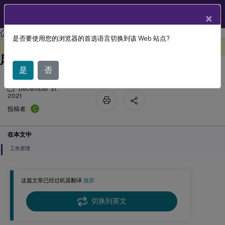
ZH
产品文档
×
Profile Management
Profile Management 2109
是否要使用您的浏览器的首选语言切换到该 Web 站点?
自动备份和还原Outlook 搜索索引数据
此内容已经过机器动态翻译。
在此处提供反馈
库
是
否
December 31,
2021
C
投稿者:
在本文中
工作原理
这篇文章已经过机器翻译.
放弃
切换到英文