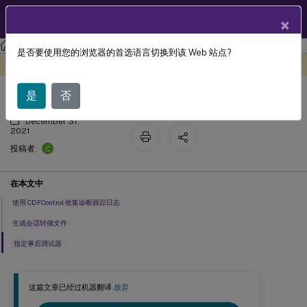
ZH
产品文档
×
Profile Management
Profile Management 2109
是否要使用您的浏览器的首选语言切换到该 Web 站点?
收集诊断信息
此内容已经过机器动态翻译。
在此处提供反馈
是
否
December 31,
2021
C
投稿者:
在本文中
使用 CDFControl 收集诊断跟踪日志
生成会话转储文件
指定事后调试器
这篇文章已经过机器翻译.
放弃