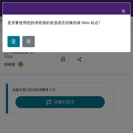
ZH
产品文档
×
Profile Management
Profile Management 2109
是否要使用您的浏览器的首选语言切换到该 Web 站点?
跨平台设置 - 案例研究
此内容已经过机器动态翻译。
在此处提供反馈
是
否
December 31,
2021
C
投稿者:
这篇文章已经过机器翻译.
放弃
切换到英文
跨平台设置 - 案例研究