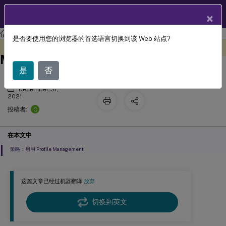
ZH
产品文档
×
Profile Management
Profile Management 2109
是否要使用您的浏览器的首选语言切换到该 Web 站点?
审核、测试和激活 Profile
此内容已经过机器动态翻译。
在此处提供反馈
Management
是
否
December 31,
2021
C
投稿者:
在本文中
策略：启用 Profile Management
这篇文章已经过机器翻译.
放弃
切换到英文