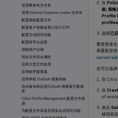
在
Poli
管理事务性文件夹
板: 策略定
管理 Internet Explorer cookie 文件夹
Profi
配置脱机配置文件
profiles
配置客户体验改善计划 (CEIP)
选择
已
配置主动回写功能
配置跨平台设置
要使更改生
强制用户注销
再重新登录
同步文件安全属性
server/ad
启用大型文件处理
还可以选择在 
应用程序探查器
在 Cit
启用本机 Outlook 搜索体验
自动备份和还原Outlook 搜索索引数据
在
Creat
库
of exi
Citrix Profile Management 配置文件容
器
单击
Se
为配置文件容器启用多会话回写功能
移现有