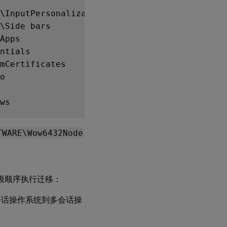
\InputPersonalization

\Side bars

Apps

ntials

mCertificates

o

TWARE\Wow6432Node
优先级顺序执行迁移：
会话操作系统到多会话操