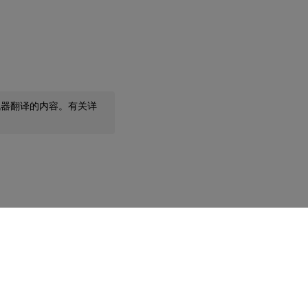
机器翻译的内容。有关详
您的隐私选择
|
隐私和法律条款
|
Cookie 首选项
|
docs.cloud.com
© 1999-
2026
Cloud Software Group, Inc. All rights reserved.