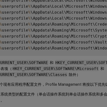
%
userprofile
%
\AppData\Local\Microsoft\Windows

%
userprofile
%
\AppData\Local\Microsoft\Windows
%
userprofile
%
\AppData\Local\Microsoft\Windows
%
userprofile
%
\AppData\Local\Microsoft\Windows
%
userprofile
%
\Appdata\Roaming\Microsoft\Crede
%
userprofile
%
\Appdata\Roaming\Microsoft\Syste
%
userprofile
%
\Appdata\Roaming\Microsoft\Crypt
%
userprofile
%
\Appdata\Roaming\Microsoft\Vault

%
userprofile
%
CURRENT_USER\SOFTWARE
和
HKEY_CURRENT_USER\SOF
册表项（
HKEY_CURRENT_USER\SOFTWARE\Microsoft
和
CURRENT_USER\SOFTWARE\Classes
除外）
现有应用程序配置文件，Profile Management 将按以下
作系统类型的配置文件（单会话操作系统到单会话操作系统和多
）。