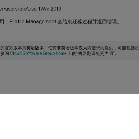
ver\userstore\user1\Win2019
，Profile Management 会结束迁移过程并返回错误。
档的官方版本为英语版本。任何非英语版本仅为方便您而提供，可能包括
请参阅
Cloud Software Group home
上的“机器翻译免责声明”。
站点反馈
|