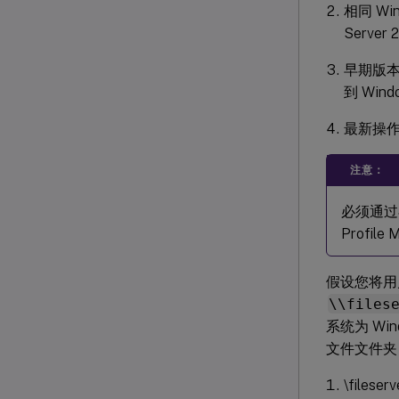
相同 Wi
Server 
早期版本的
到 Wind
最新操
注意：
必须通
Profi
假设您将用
\\files
系统为 Wind
文件文件夹
\fileser