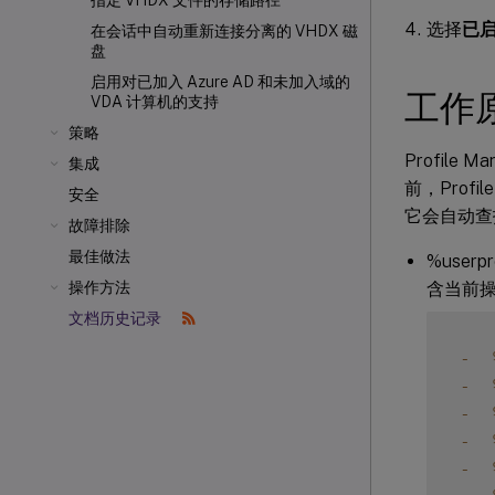
指定 VHDX 文件的存储路径
选择
已
在会话中自动重新连接分离的 VHDX 磁
盘
启用对已加入 Azure AD 和未加入域的
工作
VDA 计算机的支持
策略
Profil
集成
前，Prof
安全
它会自动查
故障排除
最佳做法
%userp
含当前操
操作方法
文档历史记录
-
-
-
-
-