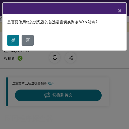
ZH
产品文档
×
Profile Management
Profile Management 2203
是否要使用您的浏览器的首选语言切换到该 Web 站点?
应用程序探查器
此内容已经过机器动态翻译。
在此处提供反馈
是
否
July 1, 2022
C
投稿者:
这篇文章已经过机器翻译.
放弃
切换到英文
应用程序探查器