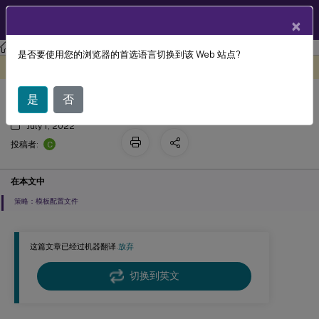
ZH
产品文档
×
Profile Management
Profile Management 2203
是否要使用您的浏览器的首选语言切换到该 Web 站点?
迁移配置文件？新建配置文件?
此内容已经过机器动态翻译。
在此处提供反馈
是
否
July 1, 2022
C
投稿者:
在本文中
策略：模板配置文件
这篇文章已经过机器翻译.
放弃
切换到英文