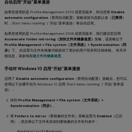
自动启用“开始”菜单漫游
如果您使用的是 Profile Management 2103 或更高版本，则当您将
Disable
automatic configuration
（禁用自动配置）策略保留为其默认值（
已禁用
）
时，
Start menu roaming
（“开始”菜单漫游）将自动启用。
如果您使用的是 Profile Management 2106 或更高版本，我们建议您启用
Accelerate folder mirroring（加快文件夹镜像速度）
策略，该策略位于
Profile Management > File system（文件系统）> Synchronization（同
步）
下。 此设置为文件夹镜像功能提供了更好的用户登录和注销体验。 有关详
细信息，请参阅
加速文件夹镜像速度
。
手动对 Windows 10 启用“开始”菜单漫游
启用了
Disable automatic configuration
（禁用自动配置）策略后，您可以
使用以下步骤手动为 Windows 10 启用
Start menu roaming
（“开始”菜单漫
游）：
转到
Profile Management > File system（文件系统）>
Synchronization（同步）
。
将
Folders to mirror
（要镜像的文件夹）策略设置为
Enabled
（已启
用），然后将以下文件夹添加到要镜像的文件夹列表中：