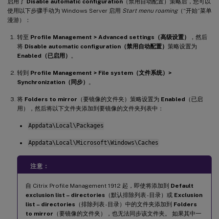
启用了
Disable automatic configuration
（禁用自动配置）策略后，您可以
使用以下步骤手动为 Windows Server 启用
Start menu roaming
（“开始”菜单
漫游）：
转至
Profile Management > Advanced settings（高级设置）
，然后
将
Disable automatic configuration（禁用自动配置）
策略设置为
Enabled（已启用）
。
转到
Profile Management > File system（文件系统）>
Synchronization（同步）
。
将
Folders to mirror
（要镜像的文件夹）策略设置为
Enabled
（已启
用），然后将以下文件夹添加到要镜像的文件夹列表中：
Appdata\Local\Packages
Appdata\Local\Microsoft\Windows\Caches
注意：
自 Citrix Profile Management 1912 起，即使将添加到
Default
exclusion list – directories
（默认排除列表 - 目录）或
Exclusion
list – directories
（排除列表 - 目录）中的文件夹添加到
Folders
to mirror
（要镜像的文件夹），也无法同步该文件夹。 如果其中一