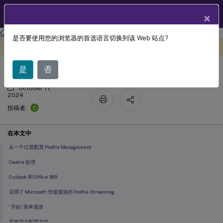
ZH
产品文档
×
Profile Management
Profile Management 2402 LTSR
是否要使用您的浏览器的首选语言切换到该 Web 站点?
最佳做法
此内容已经过机器动态翻译。
在此处提供反馈
是
否
October 17,
2024
C
投稿者:
在本文中
从一个位置配置 Profile Management
Cookie 处理
Outlook 和 Office 365
启用了 Microsoft 凭据漫游的 Profile Streaming
“开始”菜单漫游
高效同步配置文件