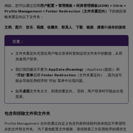
例如，您可以通过启用
用户配置 > 管理模板 > 经典管理模板(ADM) > Citrix >
Profile Management > Folder Redirection（文件夹重定向）
下的相应策
略来重定向以下文件夹：
文档
、
图片
、
音乐
、
视频
、
收藏夹
、
联系人
、
下载
、
链接
、
搜索
和
保存的游戏
注意：
文件夹重定向无需在用户每次登录时复制这些文件夹中的数据，从而
加速用户登录。
我们强烈建议不要为
AppData (Roaming)
（AppData (漫游)）和
“开始”菜单
启用
Folder Redirection
（文件夹重定向），因为这可
能会导致应用程序和“开始”菜单中出现问题。
如果
桌面
文件夹太大，则请勿重定向。 否则，用户登录时可能会出现
黑屏。
包含和排除文件和文件夹
Profile Management 允许您通过自定义包含列表和排除列表来指定不希望同
步的文件和文件夹。 为了避免配置文件膨胀，请排除第三方应用程序的缓存文