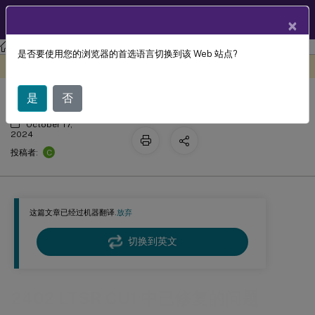
ZH
产品文档
×
Profile Management
Profile Management 2402 LTSR
是否要使用您的浏览器的首选语言切换到该 Web 站点?
2402 LTSR CU1 中已修复的问题
此内容已经过机器动态翻译。
在此处提供反馈
是
否
October 17,
2024
C
投稿者:
这篇文章已经过机器翻译.
放弃
切换到英文
2402 LTSR CU1 中已修复的问题