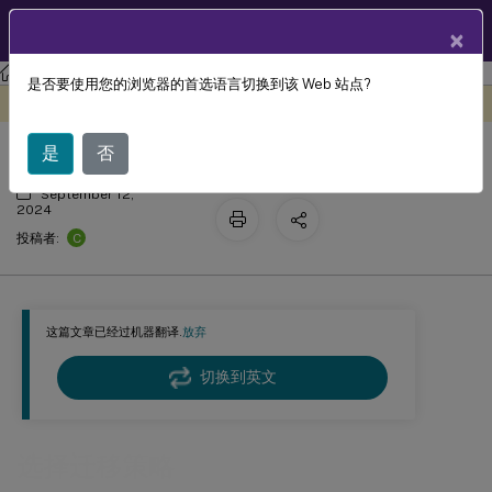
ZH
产品文档
×
Profile Management
Profile Management 2407
是否要使用您的浏览器的首选语言切换到该 Web 站点?
选择迁移策略
此内容已经过机器动态翻译。
在此处提供反馈
是
否
September 12,
2024
C
投稿者:
这篇文章已经过机器翻译.
放弃
切换到英文
选择迁移策略