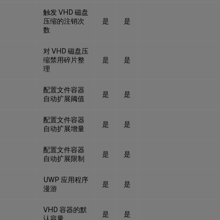
触发 VHD 磁盘
压缩的注销次
是
是
数
对 VHD 磁盘压
缩禁用碎片整
是
是
理
配置文件容器
是
是
自动扩展阈值
配置文件容器
是
是
自动扩展增量
配置文件容器
是
是
自动扩展限制
UWP 应用程序
是
是
漫游
VHD 容器的默
是
是
认容量