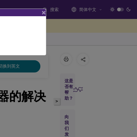
搜索
简体中文
×
处提供反馈
切换到英文
这是
否有
器的解决
帮
助？
>
向
我
们
发