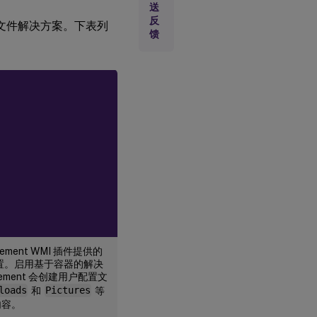
送
反
配置文件解决方案。下表列
馈
agement WMI 插件提供的
设置。启用基于容器的解决
agement 会创建用户配置文
loads
和
Pictures
等
内容。