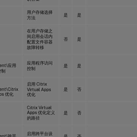
用户存储选择
是
是
方法
在用户存储之
间启用会话内
否
是
配置文件容器
故障转移
应用程序访问
ent\应用
是
是
控制
控制
启用 Citrix
nt\Citrix
是
否
Virtual Apps
pps 优化
优化
Citrix Virtual
Apps 优化定义
是
否
的路径
启用跨平台设
ent\跨平
是
否