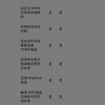
自定义 VHDX
文件的存储路
是
是
径
应用程序访问
是
是
控制
在会话中自动
重新连接
是
是
VHDX 磁盘
登录时为用户
组策略启用异
是
是
步处理
启用 OneDrive
是
是
容器
触发 VHD 磁盘
压缩的可用空
是
是
间比率