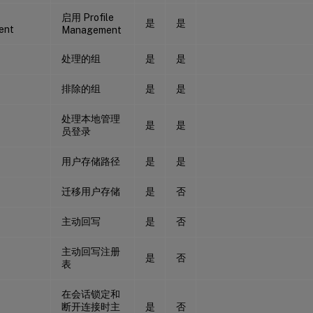
启用 Profile
是
是
ent
Management
处理的组
是
是
排除的组
是
是
处理本地管理
是
是
员登录
用户存储路径
是
是
迁移用户存储
是
否
主动回写
是
否
主动回写注册
是
否
表
在会话锁定和
断开连接时主
是
否