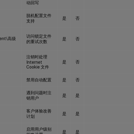
动回写
脱机配置文件
是
否
支持
访问锁定文件
ent\高级
是
否
的重试次数
注销时处理
是
否
Internet
Cookie 文件
禁用自动配置
是
否
遇到问题时注
是
是
销用户
客户体验改善
是
是
计划
启用用户级别
是
是