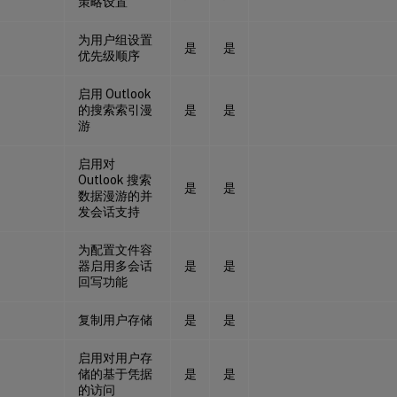
策略设置
为用户组设置
是
是
优先级顺序
启用 Outlook
的搜索索引漫
是
是
游
启用对
Outlook 搜索
是
是
数据漫游的并
发会话支持
为配置文件容
器启用多会话
是
是
回写功能
复制用户存储
是
是
启用对用户存
储的基于凭据
是
是
的访问